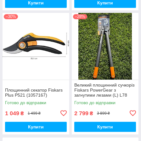
Купити
Купити
–30%
–28%
Великий площинний сучкоріз
Площинний секатор Fiskars
Fiskars PowerGear з
Plus P521 (1057167)
загнутими лезами (L) L78
112590
Готово до відправки
Готово до відправки
1 049
2 799
₴
₴
1 499 ₴
3 899 ₴
Купити
Купити