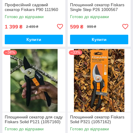
Професійний садовий
Площинний секатор Fiskars
секатор Fiskars P90 111960
Single Step P26 1000567
Готово до відправки
Готово до відправки
1 399
599
₴
₴
2 499 ₴
999 ₴
Купити
Купити
–34%
–33%
Площинний секатор для саду
Площинний секатор Fiskars
Fiskars Solid P121 (1057160)
Solid P321 (1057162)
Готово до відправки
Готово до відправки