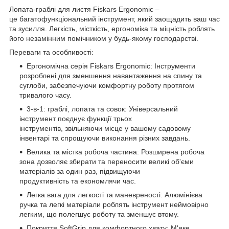
Лопата-граблі для листя Fiskars Ergonomic –
це багатофункціональний інструмент, який заощадить ваш час
та зусилля. Легкість, місткість, ергономіка та міцність роблять
його незамінним помічником у будь-якому господарстві.
Переваги та особливості:
Ергономічна серія Fiskars Ergonomic: Інструменти
розроблені для зменшення навантаження на спину та
суглоби, забезпечуючи комфортну роботу протягом
тривалого часу.
3-в-1: граблі, лопата та совок: Універсальний
інструмент поєднує функції трьох
інструментів, звільняючи місце у вашому садовому
інвентарі та спрощуючи виконання різних завдань.
Велика та містка робоча частина: Розширена робоча
зона дозволяє збирати та переносити великі об'єми
матеріалів за один раз, підвищуючи
продуктивність та економлячи час.
Легка вага для легкості та маневреності: Алюмінієва
ручка та легкі матеріали роблять інструмент неймовірно
легким, що полегшує роботу та зменшує втому.
Покриття SoftGrip для комфортного хвату: М'яке