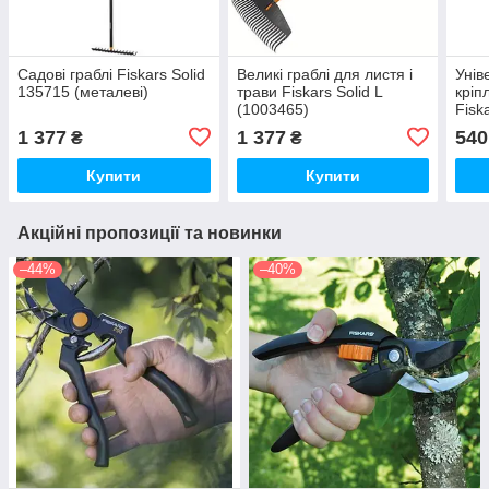
Садові граблі Fiskars Solid
Великі граблі для листя і
Унів
135715 (металеві)
трави Fiskars Solid L
кріп
(1003465)
Fisk
1 377
1 377
540
₴
₴
Купити
Купити
Акційні пропозиції та новинки
–44%
–40%