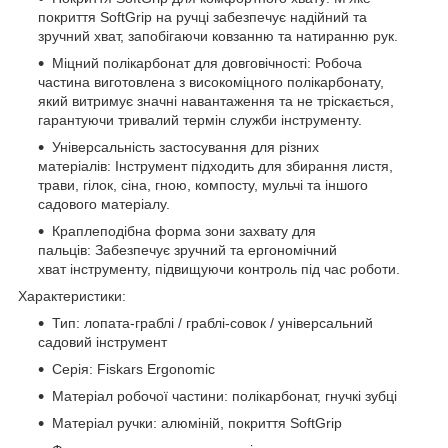
покриття SoftGrip на ручці забезпечує надійний та
зручний хват, запобігаючи ковзанню та натиранню рук.
Міцний полікарбонат для довговічності: Робоча
частина виготовлена з високоміцного полікарбонату,
який витримує значні навантаження та не тріскається,
гарантуючи тривалий термін служби інструменту.
Універсальність застосування для різних
матеріалів: Інструмент підходить для збирання листя,
трави, гілок, сіна, гною, компосту, мульчі та іншого
садового матеріалу.
Краплеподібна форма зони захвату для
пальців: Забезпечує зручний та ергономічний
хват інструменту, підвищуючи контроль під час роботи.
Характеристики:
Тип: лопата-граблі / граблі-совок / універсальний
садовий інструмент
Серія: Fiskars Ergonomic
Матеріал робочої частини: полікарбонат, гнучкі зубці
Матеріал ручки: алюміній, покриття SoftGrip