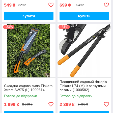
549
699
₴
₴
829 ₴
1 049 ₴
Купити
Купити
–33%
–31%
Площинний садовий гілкоріз
Складна садова пила Fiskars
Fiskars L74 (M) із загнутими
Xtract SW75 (L) 1000614
лезами (1000582)
Готово до відправки
Готово до відправки
1 999
2 399
₴
₴
2 999 ₴
3 499 ₴