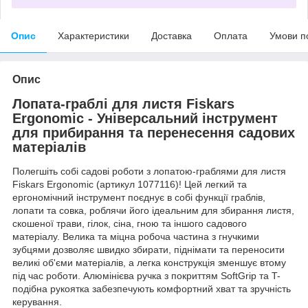
Опис
Характеристики
Доставка
Оплата
Умови п
Опис
Лопата-граблі для листя Fiskars
Ergonomic - Універсальний інструмент
для прибирання та перенесення садових
матеріалів
Полегшіть собі садові роботи з лопатою-граблями для листя
Fiskars Ergonomic (артикул 1077116)! Цей легкий та
ергономічний інструмент поєднує в собі функції граблів,
лопати та совка, роблячи його ідеальним для збирання листя,
скошеної трави, гілок, сіна, гною та іншого садового
матеріалу. Велика та міцна робоча частина з гнучкими
зубцями дозволяє швидко збирати, піднімати та переносити
великі об'єми матеріалів, а легка конструкція зменшує втому
під час роботи. Алюмінієва ручка з покриттям SoftGrip та T-
подібна рукоятка забезпечують комфортний хват та зручність
керування.