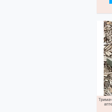
Тримач
апт