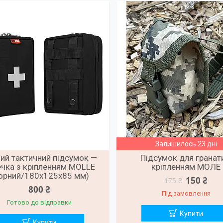
Залишилось 23 дні
ий тактичний підсумок —
Підсумок для гранат
ечка з кріпленням MOLLE
кріпленням МОЛЕ
орний/180х125х85 мм)
150 ₴
175 ₴
800 ₴
Під замовлення
Готово до відправки
Купити
Купити