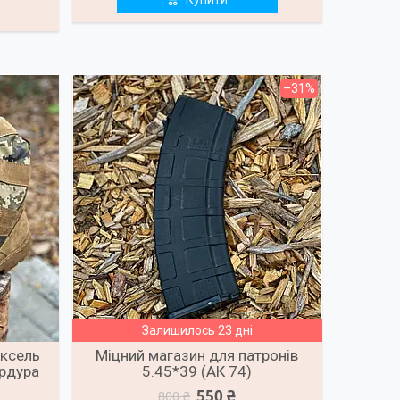
–31%
Залишилось 23 дні
іксель
Міцний магазин для патронів
ордура
5.45*39 (АК 74)
550 ₴
800 ₴