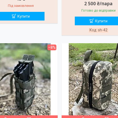
2 500 ₴/пара
Під замовлення
Готово до відправки
Купити
Купити
sh-42
–8%