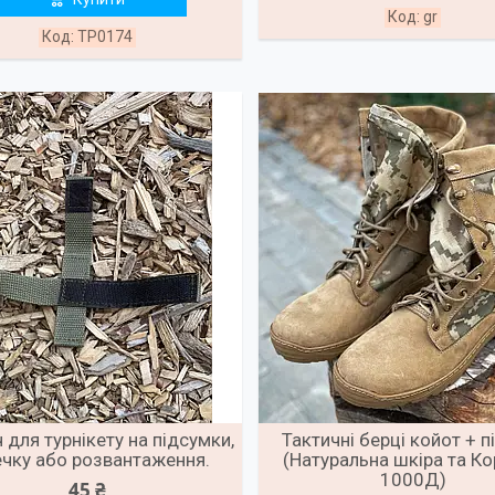
gr
TP0174
 для турнікету на підсумки,
Тактичні берці койот + п
ечку або розвантаження.
(Натуральна шкіра та К
1000Д)
45 ₴