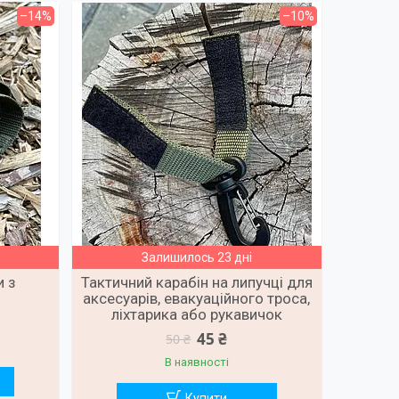
–14%
–10%
Залишилось 23 дні
и з
Тактичний карабін на липучці для
аксесуарів, евакуаційного троса,
ліхтарика або рукавичок
45 ₴
50 ₴
В наявності
Купити