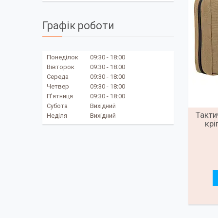
Графік роботи
Понеділок
09:30
18:00
Вівторок
09:30
18:00
Середа
09:30
18:00
Четвер
09:30
18:00
Пʼятниця
09:30
18:00
Субота
Вихідний
Такти
Неділя
Вихідний
крі