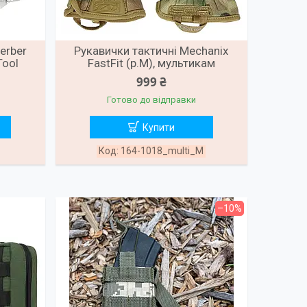
erber
Рукавички тактичні Mechanix
Tool
FastFit (р.M), мультикам
999 ₴
Готово до відправки
Купити
164-1018_multi_M
–10%