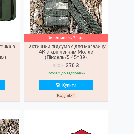
Залишилось 23 дні
течка з
Тактичний підсумок для магазину
АК з кріпленням Молле
мм)
(Піксель/5.45*39)
270 ₴
300 ₴
Готово до відправки
Купити
ak-1