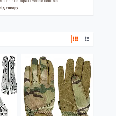
оставкою по Україні Новою поштою.
від товару