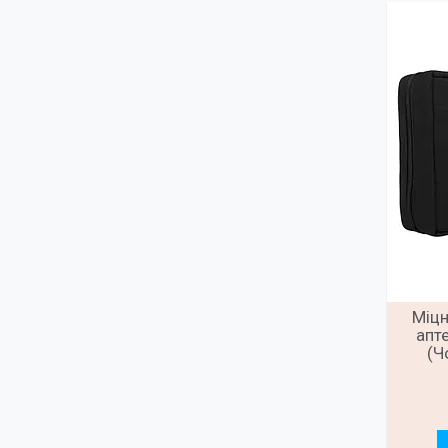
Міцн
апт
(Ч