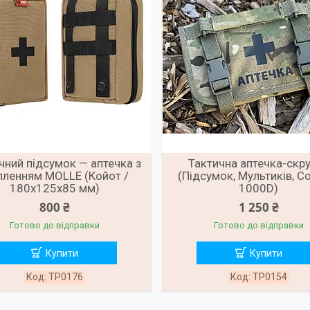
чний підсумок — аптечка з
Тактична аптечка-скр
пленням MOLLE (Койот /
(Підсумок, Мультиків, C
180х125х85 мм)
1000D)
800 ₴
1 250 ₴
Готово до відправки
Готово до відправки
Купити
Купити
TP0176
TP0154