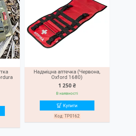
утка
Надміцна аптечка (Червона,
ordura
Oxford 1680)
1 250 ₴
В наявності
Купити
TP0162