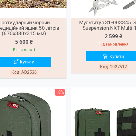
Протиударний чорний
Мультитул 31-003345 G
едиційний ящик 50 літрів
Suspension NXT Multi-
(670х380х315 мм)
2 599 ₴
5 600 ₴
Під замовлення
В наявності
Купити
Купити
1027512
AD2536
–8%