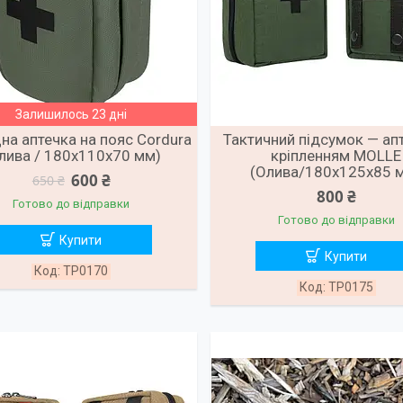
Залишилось 23 дні
на аптечка на пояс Cordura
Тактичний підсумок — ап
лива / 180х110х70 мм)
кріпленням MOLLE
(Олива/180х125х85 
600 ₴
650 ₴
800 ₴
Готово до відправки
Готово до відправки
Купити
Купити
TP0170
TP0175