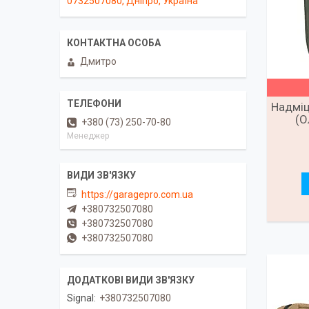
0732507080, Дніпро, Україна
Дмитро
Надміц
(О
+380 (73) 250-70-80
Менеджер
https://garagepro.com.ua
+380732507080
+380732507080
+380732507080
Signal
+380732507080