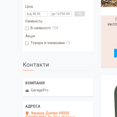
Ціна
Наявність
експ
В наявності
108
Акція
Товари зі знижками
13
Контакти
GaragePro
Україна, Дніпро 49000