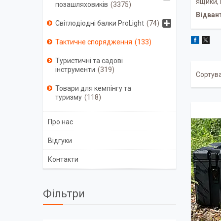
ящики, 
позашляховиків
3375
Відван
Світлодіодні балки ProLight
74
Тактичне спорядження
133
Туристичні та садові
інструменти
319
Товари для кемпінгу та
туризму
118
Про нас
Відгуки
Контакти
Фільтри