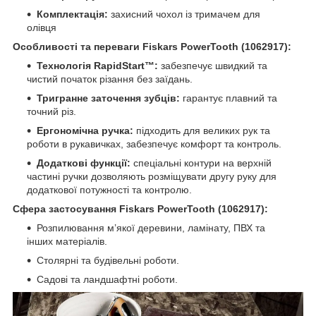
Комплектація:
захисний чохол із тримачем для
олівця​
Особливості та переваги
Fiskars PowerTooth (1062917)
:
Технологія RapidStart™:
забезпечує швидкий та
чистий початок різання без заїдань.
Тригранне заточення зубців:
гарантує плавний та
точний різ.
Ергономічна ручка:
підходить для великих рук та
роботи в рукавичках, забезпечує комфорт та контроль.
Додаткові функції:
спеціальні контури на верхній
частині ручки дозволяють розміщувати другу руку для
додаткової потужності та контролю.
Сфера застосування
Fiskars PowerTooth (1062917)
:
Розпилювання м’якої деревини, ламінату, ПВХ та
інших матеріалів.
Столярні та будівельні роботи.
Садові та ландшафтні роботи.