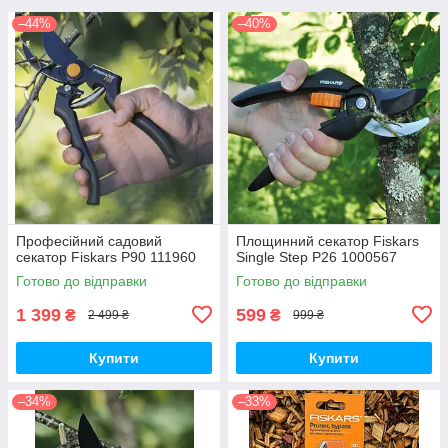
–44%
–40%
Професійний садовий
Площинний секатор Fiskars
секатор Fiskars P90 111960
Single Step P26 1000567
Готово до відправки
Готово до відправки
1 399
599
₴
₴
2 499 ₴
999 ₴
Купити
Купити
–34%
–33%