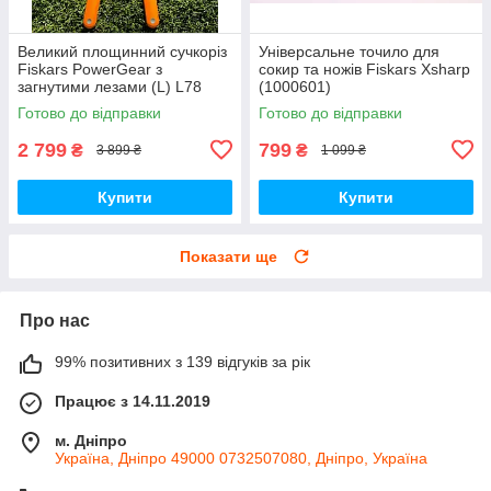
Великий площинний сучкоріз
Універсальне точило для
Fiskars PowerGear з
сокир та ножів Fiskars Xsharp
загнутими лезами (L) L78
(1000601)
112590
Готово до відправки
Готово до відправки
2 799
799
₴
₴
3 899 ₴
1 099 ₴
Купити
Купити
Показати ще
Про нас
99% позитивних з 139 відгуків за рік
Працює з 14.11.2019
м. Дніпро
Україна, Дніпро 49000 0732507080, Дніпро, Україна