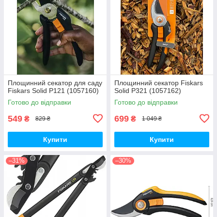
Площинний секатор для саду
Площинний секатор Fiskars
Fiskars Solid P121 (1057160)
Solid P321 (1057162)
Готово до відправки
Готово до відправки
549
699
₴
₴
829 ₴
1 049 ₴
Купити
Купити
–31%
–30%