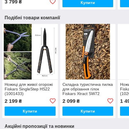
3 799
₴
Купити
Подібні товари компанії
Ножиці для живої огорожі
Складна туристична пилка
Ножи
Fiskars SingleStep HS22
для обрізання гілок
Fisk
(1001433)
Fiskars Xtract SW72
(102
(1000612)
2 199
2 099
1 4
₴
₴
Купити
Купити
Акційні пропозиції та новинки