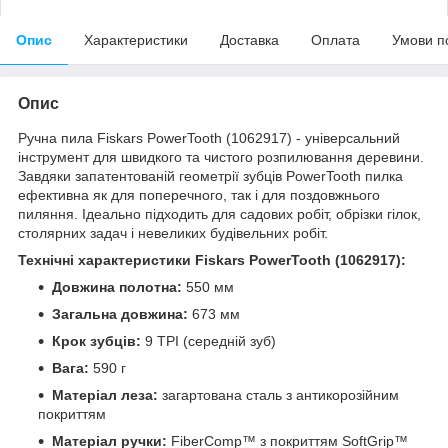
Опис
Характеристики
Доставка
Оплата
Умови п
Опис
Ручна пила Fiskars PowerTooth (1062917) - універсальний
інструмент для швидкого та чистого розпилювання деревини.
Завдяки запатентованій геометрії зубців PowerTooth пилка
ефективна як для поперечного, так і для поздовжнього
пиляння. Ідеально підходить для садових робіт, обрізки гілок,
столярних задач і невеликих будівельних робіт.
Технічні характеристики Fiskars PowerTooth (1062917):
Довжина полотна:
550 мм
Загальна довжина:
673 мм
Крок зубців:
9 TPI (середній зуб)
Вага:
590 г
Матеріал леза:
загартована сталь з антикорозійним
покриттям
Матеріал ручки:
FiberComp™ з покриттям SoftGrip™