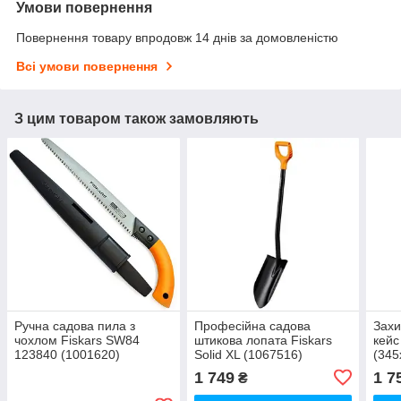
Умови повернення
Повернення товару впродовж 14 днів за домовленістю
Всі умови повернення
З цим товаром також замовляють
Ручна садова пила з
Професійна садова
Зах
чохлом Fiskars SW84
штикова лопата Fiskars
кей
123840 (1001620)
Solid XL (1067516)
(345
1 749
1 7
₴