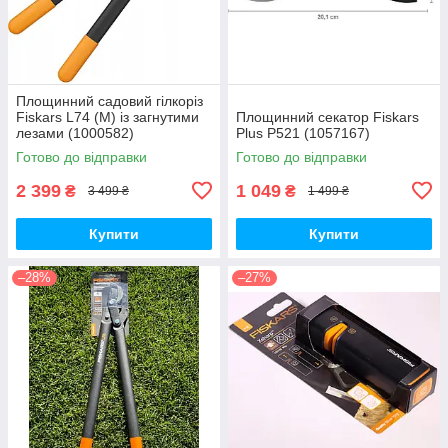
Площинний садовий гілкоріз
Fiskars L74 (M) із загнутими
Площинний секатор Fiskars
лезами (1000582)
Plus P521 (1057167)
Готово до відправки
Готово до відправки
2 399
1 049
₴
₴
3 499 ₴
1 499 ₴
Купити
Купити
–28%
–27%