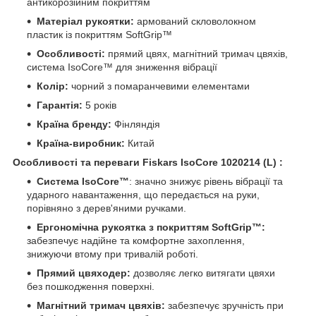
антикорозійним покриттям
Матеріал рукоятки:
армований скловолокном
пластик із покриттям SoftGrip™
Особливості:
прямий цвях, магнітний тримач цвяхів,
система IsoCore™ для зниження вібрації
Колір:
чорний з помаранчевими елементами
Гарантія:
5 років
Країна бренду:
Фінляндія
Країна-виробник:
Китай
Особливості та переваги Fiskars IsoCore 1020214 (L) :
Система IsoCore™
: значно знижує рівень вібрації та
ударного навантаження, що передається на руки,
порівняно з дерев'яними ручками.
Ергономічна рукоятка з покриттям SoftGrip™:
забезпечує надійне та комфортне захоплення,
знижуючи втому при тривалій роботі.
Прямий цвяходер:
дозволяє легко витягати цвяхи
без пошкодження поверхні.
Магнітний тримач цвяхів:
забезпечує зручність при