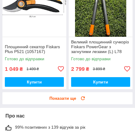
Великий площинний сучкоріз
Площинний секатор Fiskars
Fiskars PowerGear з
Plus P521 (1057167)
загнутими лезами (L) L78
112590
Готово до відправки
Готово до відправки
1 049
2 799
₴
₴
1 499 ₴
3 899 ₴
Купити
Купити
Показати ще
Про нас
99% позитивних з 139 відгуків за рік