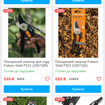
Купити
Купити
–34%
–33%
Площинний секатор для саду
Площинний секатор Fiskars
Fiskars Solid P121 (1057160)
Solid P321 (1057162)
Готово до відправки
Готово до відправки
549
699
₴
₴
829 ₴
1 049 ₴
Купити
Купити
–33%
–31%