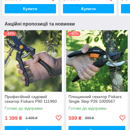
Купити
Купити
Акційні пропозиції та новинки
–44%
–40%
Професійний садовий
Площинний секатор Fiskars
секатор Fiskars P90 111960
Single Step P26 1000567
Готово до відправки
Готово до відправки
1 399
599
₴
₴
2 499 ₴
999 ₴