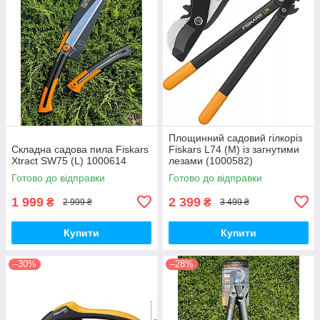
Площинний садовий гілкоріз
Складна садова пила Fiskars
Fiskars L74 (M) із загнутими
Xtract SW75 (L) 1000614
лезами (1000582)
Готово до відправки
Готово до відправки
1 999
2 399
₴
₴
2 999 ₴
3 499 ₴
Купити
Купити
–30%
–28%