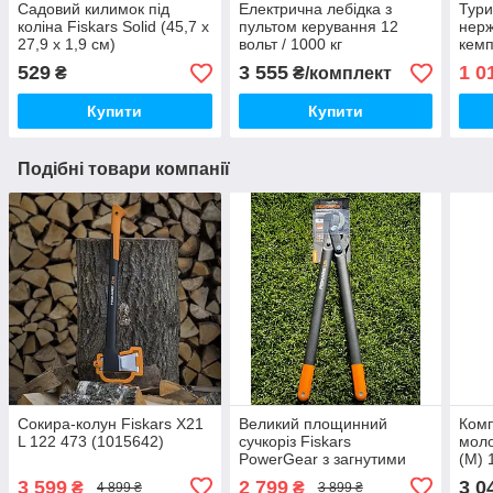
Садовий килимок під
Електрична лебідка з
Тури
коліна Fiskars Solid (45,7 x
пультом керування 12
нерж
27,9 x 1,9 см)
вольт / 1000 кг
кемп
літр)
529
3 555
1 0
₴
₴/комплект
Купити
Купити
Подібні товари компанії
Сокира-колун Fiskars X21
Великий площинний
Комп
L 122 473 (1015642)
сучкоріз Fiskars
моло
PowerGear з загнутими
(M) 
лезами (L) L78 112590
3 599
2 799
3 0
₴
₴
4 899 ₴
3 899 ₴