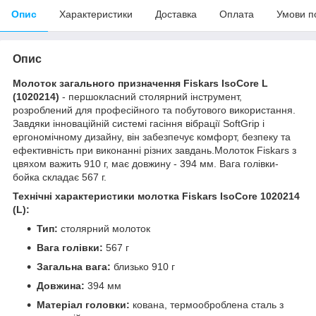
Опис
Характеристики
Доставка
Оплата
Умови п
Опис
Молоток загального призначення Fiskars IsoCore L
(1020214)
- першокласний столярний інструмент,
розроблений для професійного та побутового використання.
Завдяки інноваційній системі гасіння вібрації SoftGrip і
ергономічному дизайну, він забезпечує комфорт, безпеку та
ефективність при виконанні різних завдань.Молоток Fiskars з
цвяхом важить 910 г, має довжину - 394 мм. Вага голівки-
бойка складає 567 г.
Технічні характеристики молотка Fiskars IsoCore 1020214
(L):
Тип:
столярний молоток
Вага голівки:
567 г
Загальна вага:
близько 910 г
Довжина:
394 мм
Матеріал головки:
кована, термооброблена сталь з