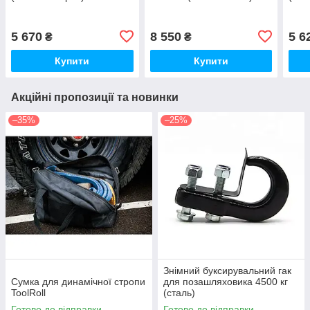
5 670
8 550
5 6
₴
₴
Купити
Купити
Акційні пропозиції та новинки
–35%
–25%
Знімний буксирувальний гак
Сумка для динамічної стропи
для позашляховика 4500 кг
ToolRoll
(сталь)
Готово до відправки
Готово до відправки