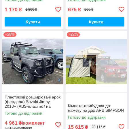
1 170
675
₴
₴
1 800 ₴
900 ₴
Купити
Купити
–25%
–22%
Пластикові розширювачі арок
(фендера) Suzuki Jimny
Кімната-прибудова до
2018+ (ABS-пластик / на
намету на дах ARB SIMPSON
скотчі 3М)
Готово до відправки
Готово до відправки
4 961
₴/комплект
15 615
₴
20 115 ₴
6 615 ₴/комплект