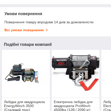
Умови повернення
Повернення товару впродовж 14 днів за домовленістю
Всі умови повернення
Подібні товари компанії
Лебідка для квадроцикла
Електрична лебідка для
Лебі
EnergyWinch 3500
квадроцикла ProWinch
Elec
(Сталевий трос)
4500lbs (12В / 2090 кг)
(Ста