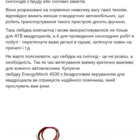
снігоходів з бруду або снігових заметів.
Вони розраховані на порівняно невелику вагу такої техніки,
відповідно важать менше стандартних автомобільних, що
робить транспортування такого пристрою досить зручною.
Така лебідка компактна і може використовуватися не тільки
для АТВ квадроциклів, а й для проведення нескладних робіт в
побуті - перетягнути важкі деталі в гаражі, затягнути човен на
причепі і т.д.
Не варто пояснювати, що лебідка на снігохід - це не розкіш, а
необхідність. Так як час витягування взимку критично важливо
для кожного автовласника. Купуючи
лебідку EnergyWinch 4500 з бездротовим керуванням для
квадроцикла ви отримуєте надійного помічника, який
прослужить вам роки.