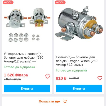
–22%
–22%
Універсальний соленоїд —
Соленоїд — бочонок для
бочонок для лебідки (250
лебідки Dragon Winch (250
Ампер/12 вольтів) —
Ампер / 12 вольт)
комплект 2 штуки
Готово до відправки
Готово до відправки
1 620
₴/пара
810
₴
1 035 ₴
2 070 ₴/пара
Купити
Купити
Показати ще