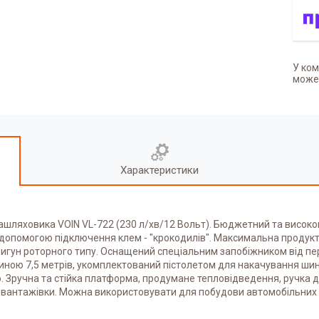
У ком
может
Характеристики
ашляховика VOIN VL-722 (230 л/хв/12 Вольт). Бюджетний та висок
а допомогою підключення клем - "крокодилів". Максимальна продукт
гун роторного типу. Оснащений спеціальним запобіжником від пер
ною 7,5 метрів, укомплектований пістолетом для накачування шин
ією. Зручна та стійка платформа, продумане тепловідведення, ручк
ть вантажівки. Можна використовувати для побудови автомобільних