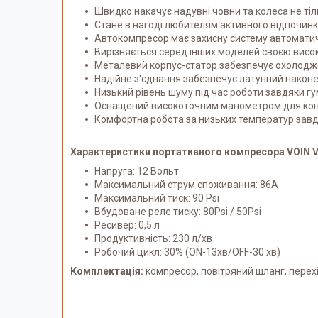
Швидко накачує надувні човни та колеса не тіл
Стане в нагоді любителям активного відпочинк
Автокомпресор має захисну систему автомати
Вирізняється серед інших моделей своєю висо
Металевий корпус-статор забезпечує охолодж
Надійне з'єднання забезпечує латунний наконе
Низький рівень шуму під час роботи завдяки 
Оснащений високоточним манометром для конт
Комфортна робота за низьких температур завдя
Характеристики портативного компресора VOIN V
Напруга: 12 Вольт
Максимальний струм споживання: 86А
Максимальний тиск: 90 Psi
Вбудоване реле тиску: 80Psi / 50Psi
Ресивер: 0,5 л
Продуктивність: 230 л/хв
Робочий цикл: 30% (ON-13хв/OFF-30 хв)
Комплектація:
компресор, повітряний шланг, перех