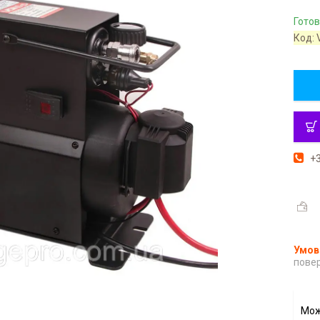
Готов
Код:
+3
повер