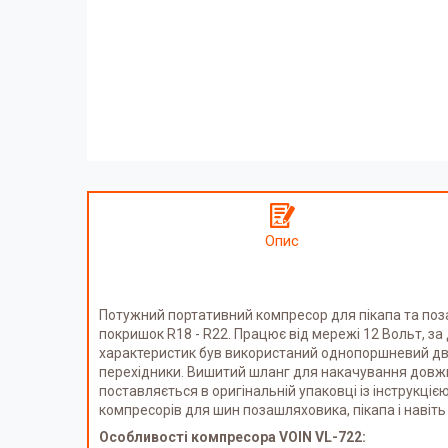
Опис
Потужний портативний компресор для пікапа та поз
покришок R18 - R22. Працює від мережі 12 Вольт, з
характеристик був використаний однопоршневий дви
перехідники. Вишитий шланг для накачування довжи
поставляється в оригінальній упаковці із інструкц
компресорів для шин позашляховика, пікапа і наві
Особливості компресора VOIN VL-722: