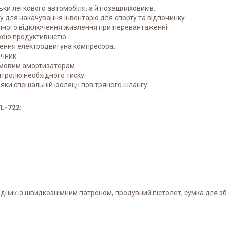
ьки легкового автомобіля, а й позашляховиків.
у для накачування інвентарю для спорту та відпочинку.
чного відключення живлення при перевантаженні.
кою продуктивністю.
ення електродвигуна компресора.
чник.
гумовим амортизаторам.
ролю необхідного тиску.
ки спеціальній ізоляції повітряного шлангу.
L-722:
ідник із швидкознімним патроном, продувний пістолет, сумка для з