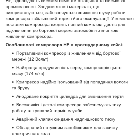
HF, відповідають високим вимогам авіаційної та військової
промисловості. Завдяки якості матеріалів, що
використовуються, забезпечується зниження шуму роботи
компресора і збільшений термін його експлуатації. У комплект
поставки компресора входить повний комплект дротів для
підключення до бортової мережі автомобіля з кнопкою
живлення компресора.
Особливості компресора HF в протиударному кейсі:
Портативний компресор із живленням від бортової
мережі (12 Вольт)
Найкраща продуктивність серед компресорів цього
класу (174 л/хв)
Компресор надійно ізольований від попадання вологи
та бруду
Анодоване покриття циліндра для зменшення тертя
Високоякісні деталі компресора забезпечують тиху
роботу та тривалий термін служби
Аварійний клапан скидання надлишкового тиску
Обладнаний потужним запобіжником для захисту
електричного кола