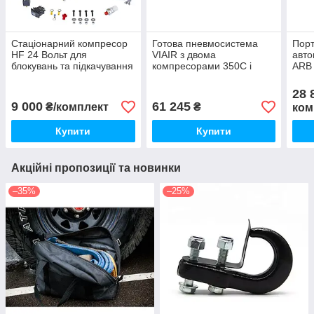
Стаціонарний компресор
Готова пневмосистема
Пор
HF 24 Вольт для
VIAIR з двома
авто
блокувань та підкачування
компресорами 350С і
ARB 
шин (87 л/хв)
ресивером 7,5л (Viair
л/хв
X'Treme)
28 
9 000
61 245
₴/комплект
₴
ком
Купити
Купити
Акційні пропозиції та новинки
–35%
–25%