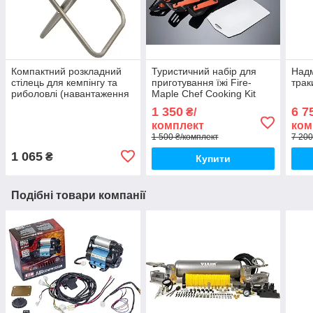
Компактний розкладний
Туристичний набір для
Надм
стілець для кемпінгу та
приготування їжі Fire-
трак
риболовлі (навантаження
Maple Chef Cooking Kit
до 100 кг)
1 350
6 7
₴/
комплект
ком
1 500 ₴/комплект
7 200
1 065
₴
Купити
Подібні товари компанії