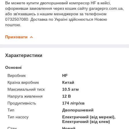
Ви можете купити двопоршневий компресор HF в кейсі,
оформивши замовлення через кошик сайту garagepro.com.ua,
або зв'язавшись з нашим менеджером за телефоном
0732507080. Доставка по Україні здійснюється Новою
поштою.
Приховати
Характеристики
Основні
Виробник
HF
Країна виробник
Китай
Максимальний тиск
10.5 атм
Напруга живлення
12 В
Продуктивність
174 літр/хв
Тип
Двопоршневий
Тип насосу
Електричний (від мережі),
Електричний (від клем)
Стан
Новий