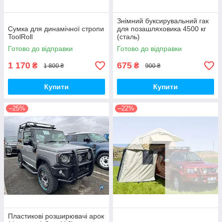
Знімний буксирувальний гак
Сумка для динамічної стропи
для позашляховика 4500 кг
ToolRoll
(сталь)
Готово до відправки
Готово до відправки
1 170
675
₴
₴
1 800 ₴
900 ₴
Купити
Купити
–25%
–22%
Пластикові розширювачі арок