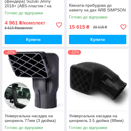
(фендера) Suzuki Jimny
Кімната-прибудова до
2018+ (ABS-пластик / на
намету на дах ARB SIMPSON
скотчі 3М)
Готово до відправки
Готово до відправки
4 961
₴/комплект
15 615
₴
20 115 ₴
6 615 ₴/комплект
Купити
Купити
–22%
–22%
Універсальна насадка на
Універсальна насадка на
шноркель 77мм (3 дюйма)
шноркель 3.5 дюйма (88мм)
Готово до відправки
Готово до відправки