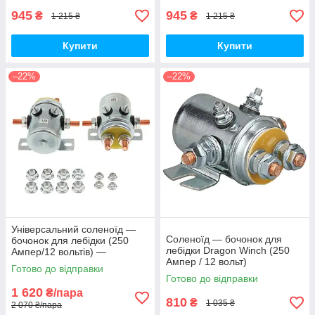
945
945
₴
₴
1 215 ₴
1 215 ₴
Купити
Купити
–22%
–22%
Універсальний соленоїд —
Соленоїд — бочонок для
бочонок для лебідки (250
лебідки Dragon Winch (250
Ампер/12 вольтів) —
Ампер / 12 вольт)
комплект 2 штуки
Готово до відправки
Готово до відправки
1 620
₴/пара
810
₴
1 035 ₴
2 070 ₴/пара