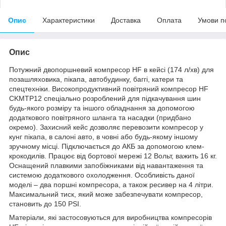
Опис
Характеристики
Доставка
Оплата
Умови п
Опис
Потужний двопоршневий компресор HF в кейсі (174 л/хв) для
позашляховика, пікапа, автобудинку, баггі, катери та
спецтехніки. Високопродуктивний повітряний компресор HF
CKMTP12 спеціально розроблений для підкачування шин
будь-якого розміру та іншого обладнання за допомогою
додаткового повітряного шланга та насадки (придбано
окремо). Захисний кейс дозволяє перевозити компресор у
кунг пікапа, в салоні авто, в човні або будь-якому іншому
зручному місці. Підключається до АКБ за допомогою клем-
крокодилів. Працює від бортової мережі 12 Вольт, важить 16 кг.
Оснащений плавкими запобіжниками від навантаження та
системою додаткового охолодження. Особливість даної
моделі – два поршні компресора, а також ресивер на 4 літри.
Максимальний тиск, який може забезпечувати компресор,
становить до 150 PSI.
Матеріали, які застосовуються для виробництва компресорів