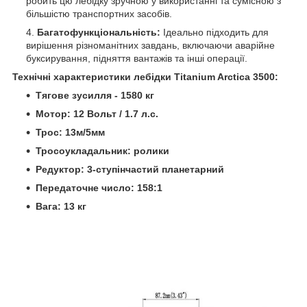
робить цю лебідку зручною у використанні та сумісною з
більшістю транспортних засобів.
Багатофункціональність:
Ідеально підходить для
вирішення різноманітних завдань, включаючи аварійне
буксирування, підняття вантажів та інші операції.
Технічні характеристики лебідки Titanium Arctica 3500:
Тягове зусилля - 1580 кг
Мотор: 12 Вольт / 1.7 л.с.
Трос: 13м/5мм
Тросоукладальник: ролики
Редуктор: 3-ступінчастий планетарний
Передаточне число: 158:1
Вага: 13 кг