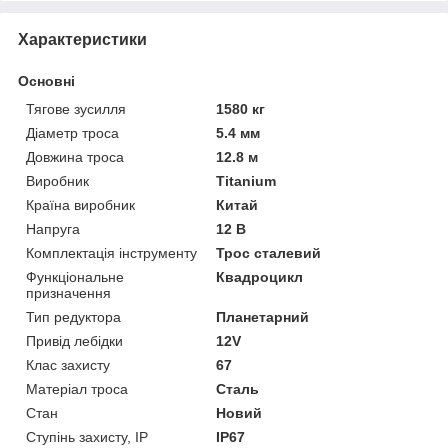
Характеристики
Основні
Тягове зусилля
1580 кг
Діаметр троса
5.4 мм
Довжина троса
12.8 м
Виробник
Titanium
Країна виробник
Китай
Напруга
12 В
Комплектація інструменту
Трос сталевий
Функціональне
Квадроцикл
призначення
Тип редуктора
Планетарний
Привід лебідки
12V
Клас захисту
67
Матеріал троса
Сталь
Стан
Новий
Ступінь захисту, IP
IP67