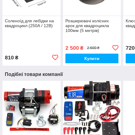
Соленоїд для лебідки на
Розширювачі колісних
Клю
квадроцикл (250А / 12В)
арок для квадроцикла
квад
100мм (5 метрів)
2 500
720
₴
2 600 ₴
810
₴
Купити
Подібні товари компанії