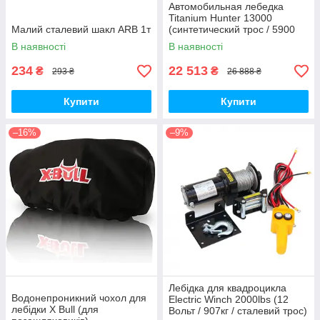
Автомобильная лебедка
Titanium Hunter 13000
Малий сталевий шакл ARB 1т
(синтетический трос / 5900
кг)
В наявності
В наявності
234
22 513
₴
₴
293 ₴
26 888 ₴
Купити
Купити
–16%
–9%
Лебідка для квадроцикла
Водонепроникний чохол для
Electric Winch 2000lbs (12
лебідки X Bull (для
Вольт / 907кг / сталевий трос)