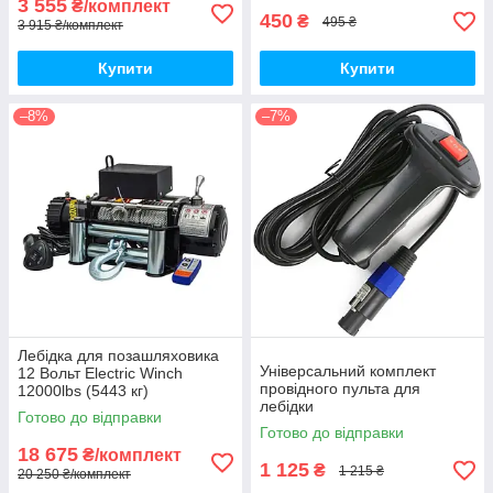
3 555
₴/комплект
450
₴
495 ₴
3 915 ₴/комплект
Купити
Купити
–8%
–7%
Лебідка для позашляховика
Універсальний комплект
12 Вольт Electric Winch
провідного пульта для
12000lbs (5443 кг)
лебідки
Готово до відправки
Готово до відправки
18 675
₴/комплект
1 125
₴
1 215 ₴
20 250 ₴/комплект