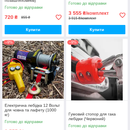
позашляховиків)
Готово до відправки
Готово до відправки
3 555
₴/комплект
720
₴
855 ₴
3 915 ₴/комплект
Купити
Купити
–9%
–9%
Електрична лебідка 12 Вольт
для човна та лафету (1000
Гумовий стопор для гака
кг)
лебідки (Червоний)
Готово до відправки
Готово до відправки