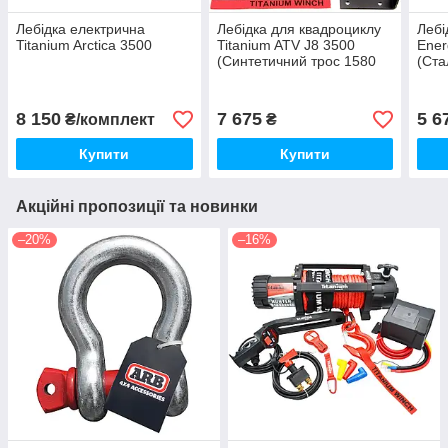
Лебідка електрична
Лебідка для квадроциклу
Лебі
Titanium Arctica 3500
Titanium ATV J8 3500
Ener
(Синтетичний трос 1580
(Ста
кг)
8 150
7 675
5 6
₴/комплект
₴
Купити
Купити
Акційні пропозиції та новинки
–20%
–16%