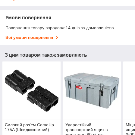
Умови повернення
Повернення товару впродовж 14 днів за домовленістю
Всі умови повернення
З цим товаром також замовляють
Силовий роз'єм ComeUp
Ударостійкий
Міцн
175A (Швидкознімний)
транспортний ящик в
ящик
кузов авто 90 літрів
(800