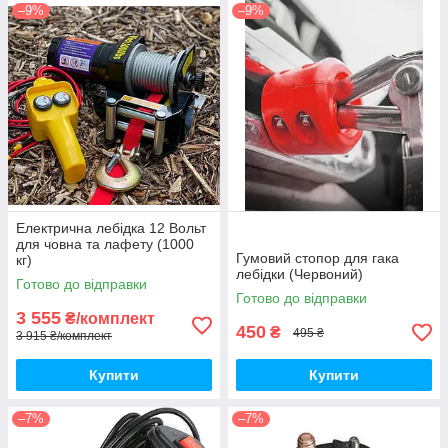
–9%
–9%
Електрична лебідка 12 Вольт
для човна та лафету (1000
Гумовий стопор для гака
кг)
лебідки (Червоний)
Готово до відправки
Готово до відправки
3 555
₴/комплект
450
₴
495 ₴
3 915 ₴/комплект
Купити
Купити
–7%
–7%