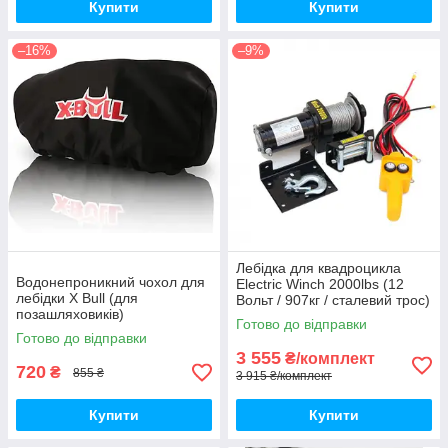
Купити
Купити
–16%
–9%
Лебідка для квадроцикла
Водонепроникний чохол для
Electric Winch 2000lbs (12
лебідки X Bull (для
Вольт / 907кг / сталевий трос)
позашляховиків)
Готово до відправки
Готово до відправки
3 555
₴/комплект
720
₴
855 ₴
3 915 ₴/комплект
Купити
Купити