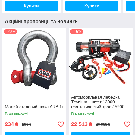
Купити
Купити
Акційні пропозиції та новинки
–20%
–16%
Автомобильная лебедка
Titanium Hunter 13000
Малий сталевий шакл ARB 1т
(синтетический трос / 5900
кг)
В наявності
В наявності
234
22 513
₴
₴
293 ₴
26 888 ₴