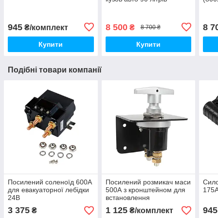
(800x480x385 мм)
945
8 500
8 7
₴/комплект
₴
8 700 ₴
Купити
Купити
Подібні товари компанії
Посилений соленоїд 600А
Посилений розмикач маси
Сил
для евакуаторної лебідки
500А з кронштейном для
175A
24В
встановлення
3 375
1 125
945
₴
₴/комплект