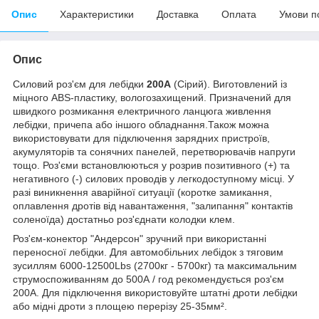
Опис
Характеристики
Доставка
Оплата
Умови п
Опис
Силовий роз'єм для лебідки
200А
(Сірий). Виготовлений із
міцного ABS-пластику, вологозахищений. Призначений для
швидкого розмикання електричного ланцюга живлення
лебідки, причепа або іншого обладнання.Також можна
використовувати для підключення зарядних пристроїв,
акумуляторів та сонячних панелей, перетворювачів напруги
тощо. Роз'єми встановлюються у розрив позитивного (+) та
негативного (-) силових проводів у легкодоступному місці. У
разі виникнення аварійної ситуації (коротке замикання,
оплавлення дротів від навантаження, "залипання" контактів
соленоїда) достатньо роз'єднати колодки клем.
Роз'єм-конектор "Андерсон" зручний при використанні
переносної лебідки. Для автомобільних лебідок з тяговим
зусиллям 6000-12500Lbs (2700кг - 5700кг) та максимальним
струмоспоживанням до 500А / год рекомендується роз'єм
200А. Для підключення використовуйте штатні дроти лебідки
або мідні дроти з площею перерізу 25-35мм².