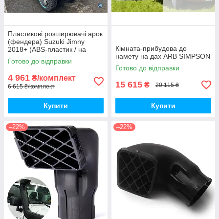
Пластикові розширювачі арок
(фендера) Suzuki Jimny
Кімната-прибудова до
2018+ (ABS-пластик / на
намету на дах ARB SIMPSON
скотчі 3М)
Готово до відправки
Готово до відправки
4 961
₴/комплект
15 615
₴
20 115 ₴
6 615 ₴/комплект
Купити
Купити
–22%
–22%