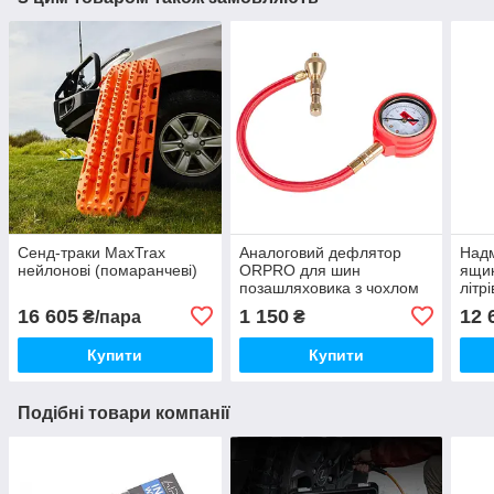
Сенд-траки MaxTrax
Аналоговий дефлятор
Надм
нейлонові (помаранчеві)
ORPRO для шин
ящик
позашляховика з чохлом
літр
(манометр)
Чор
16 605
1 150
12 
₴/пара
₴
Купити
Купити
Подібні товари компанії