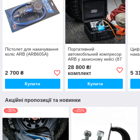
Пістолет для накачування
Портативний
Цифр
коліс ARB (ARB605A)
автомобільний компресор
нака
ARB у захисному кейсі (87
л/хв / 12 Вольт)
28 800
₴/
2 700
5 3
₴
комплект
Купити
Купити
Акційні пропозиції та новинки
–35%
–25%