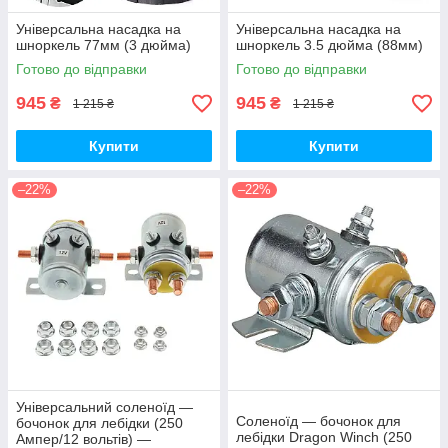
Універсальна насадка на
Універсальна насадка на
шноркель 77мм (3 дюйма)
шноркель 3.5 дюйма (88мм)
Готово до відправки
Готово до відправки
945
945
₴
₴
1 215 ₴
1 215 ₴
Купити
Купити
–22%
–22%
Універсальний соленоїд —
Соленоїд — бочонок для
бочонок для лебідки (250
лебідки Dragon Winch (250
Ампер/12 вольтів) —