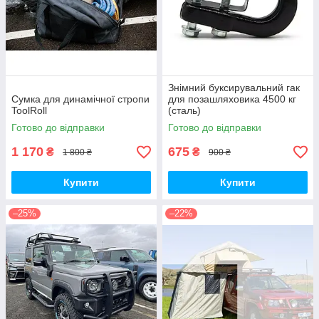
Знімний буксирувальний гак
Сумка для динамічної стропи
для позашляховика 4500 кг
ToolRoll
(сталь)
Готово до відправки
Готово до відправки
1 170
675
₴
₴
1 800 ₴
900 ₴
Купити
Купити
–25%
–22%