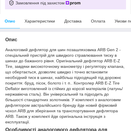
Замовлення під захистом
Опис
Характеристики
Доставка
Оплата
Умови п
Опис
Аналоговий дефлятор для шин позашляховика ARB Gen 2 -
спеціальний пристрій для швидкого стравлювання тиску в
шинах до бажаного рівня. Оригінальний дефлятор ARB E-Z
Tire, завдяки високоточному манометру і регулятору клапана,
що обертається, дозволяє швидко і точно встановити
необхідний тиск в шинах, найбільш підходящий під дорожнє
покриття: бруд, пісок, болото і т. п.. Контролер ARB E-Z Tire
Deflator виготовлений із стійких до корозії матеріалів (латунь/
нержавіюча сталь). Він універсальний та підходить до
більшості стандартних золотників. У комплекті з аналоговим
дефлятором австралійського бренду йде новий фірмовий
чохол ARB для зберігання та транспортування дефлятора
ARB. Також у комплекті йде оригінальна інструкція з
експлуатації.
Особливості аналогового дефлятора для