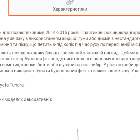
Характеристики
ь для позашляховиків 2014-2015 років. Пластикові розширювачі ар
бна у зв'язку з використанням ширшої гуми або дисків з нестанда
ння та піску, що летить з-під коліс під час руху по пересіченій місц
дають позашляховику більш агресивний зовнішній вигляд. Цей матері
имагають фарбування (із заводу виготовлені в чорному кольорі з ш
герметик, клепки, болти або шурупи на ваш вибір. У разі потреби 
ожна використовувати будівельний фен та ножиці по металу. У ком
yota Tundra:
ких моделях декоративні);