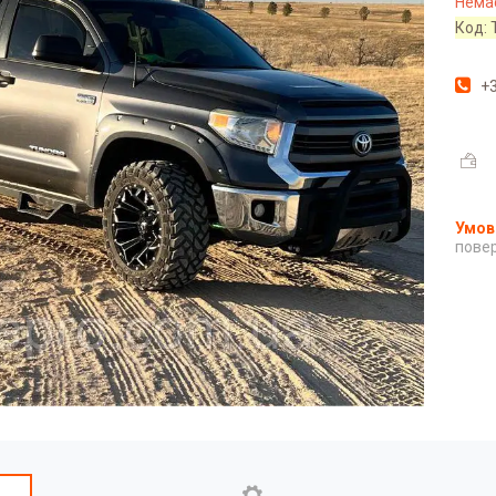
Немає
Код:
+3
повер