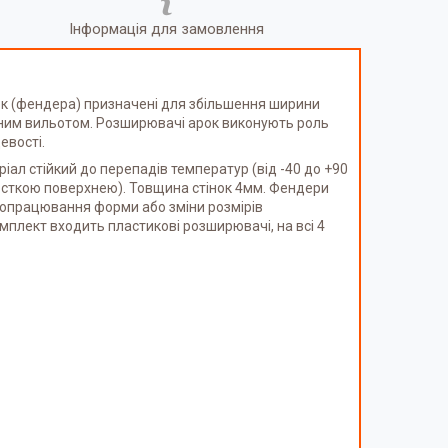
Інформація для замовлення
ок (фендера) призначені для збільшення ширини
ртним вильотом. Розширювачі арок виконують роль
евості.
ал стійкий до перепадів температур (від -40 до +90
орсткою поверхнею). Товщина стінок 4мм. Фендери
доопрацювання форми або зміни розмірів
плект входить пластикові розширювачі, на всі 4