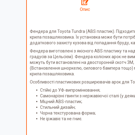
Опис
Фендера для Toyota Tundra (ABS пластик). Підходит
крила позашляховика. Їх установка може бути потрі
додаткового захисту кузова від попадання бруду, камі
Фендера виготовлені з якісного ABS пластику та на
градусів за Цельсієм). Фендера колісних арок не в
можуть бути встановлені на двосторонній скотч 3М, 
(Встановлення шноркелю, силового бампера тощо) м
крила позашляховика.
Особливості пластикових розширювачів арок для To
Стійкі до УФ-випромінювання;
Самонарізні гвинти з нержавіючої сталі (у дея
Міцний ABS-пластик;
Стильний дизайн;
Чорна текстурована форма;
Не іржавіє та не гниє.