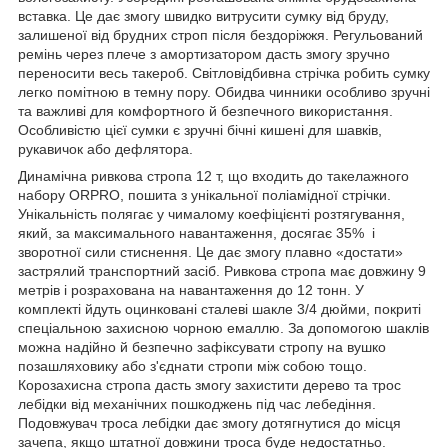
вставка. Це дає змогу швидко витрусити сумку від бруду,
залишеної від брудних строп після бездоріжжя. Регульований
ремінь через плече з амортизатором дасть змогу зручно
переносити весь такероб. Світловідбивна стрічка робить сумку
легко помітною в темну пору. Обидва чинники особливо зручні
та важливі для комфортного й безпечного використання.
Особливістю цієї сумки є зручні бічні кишені для шавків,
рукавичок або дефлятора.
Динамічна ривкова стропа 12 т, що входить до такелажного
набору ORPRO, пошита з унікальної поліамідної стрічки.
Унікальність полягає у чималому коефіцієнті розтягування,
який, за максимального навантаження, досягає 35% і
зворотної сили стиснення. Це дає змогу плавно «достати»
застрялий транспортний засіб. Ривкова стропа має довжину 9
метрів і розрахована на навантаження до 12 тонн. У
комплекті йдуть оцинковані сталеві шакле 3/4 дюйми, покриті
спеціальною захисною чорною емаллю. За допомогою шаклів
можна надійно й безпечно зафіксувати стропу на вушко
позашляховику або з'єднати стропи між собою тощо.
Корозахисна стропа дасть змогу захистити дерево та трос
лебідки від механічних пошкоджень під час лебедіння.
Подовжувач троса лебідки дає змогу дотягнутися до місця
зачепа, якщо штатної довжини троса буде недостатньо.