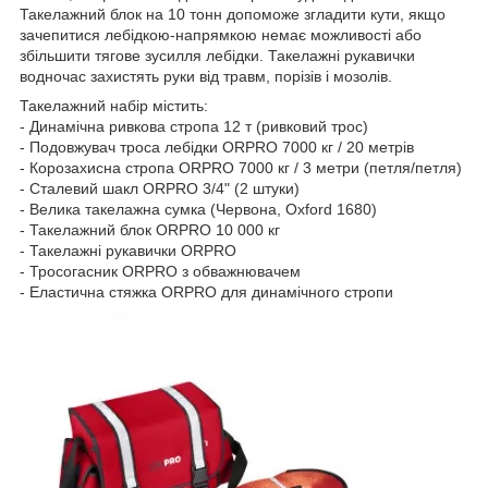
Такелажний блок на 10 тонн допоможе згладити кути, якщо
зачепитися лебідкою-напрямкою немає можливості або
збільшити тягове зусилля лебідки. Такелажні рукавички
водночас захистять руки від травм, порізів і мозолів.
Такелажний набір містить:
- Динамічна ривкова стропа 12 т (ривковий трос)
- Подовжувач троса лебідки ORPRO 7000 кг / 20 метрів
- Корозахисна стропа ORPRO 7000 кг / 3 метри (петля/петля)
- Сталевий шакл ORPRO 3/4" (2 штуки)
- Велика такелажна сумка (Червона, Oxford 1680)
- Такелажний блок ORPRO 10 000 кг
- Такелажні рукавички ORPRO
- Тросогасник ORPRO з обважнювачем
- Еластична стяжка ORPRO для динамічного стропи