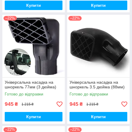
Купити
Купити
–22%
–22%
Універсальна насадка на
Універсальна насадка на
шноркель 77мм (3 дюйма)
шноркель 3.5 дюйма (88мм)
Готово до відправки
Готово до відправки
945
945
₴
₴
1 215 ₴
1 215 ₴
Купити
Купити
–22%
–22%