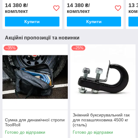
стропа 16т/Сіра сумка)
динамічною стропою 16 т
сумк
14 380
14 380
13 
₴/
₴/
(Чорна сумка, Oxford
комплект
комплект
ком
1680)
Купити
Купити
Акційні пропозиції та новинки
–35%
–25%
Знімний буксирувальний гак
Сумка для динамічної стропи
для позашляховика 4500 кг
ToolRoll
(сталь)
Готово до відправки
Готово до відправки