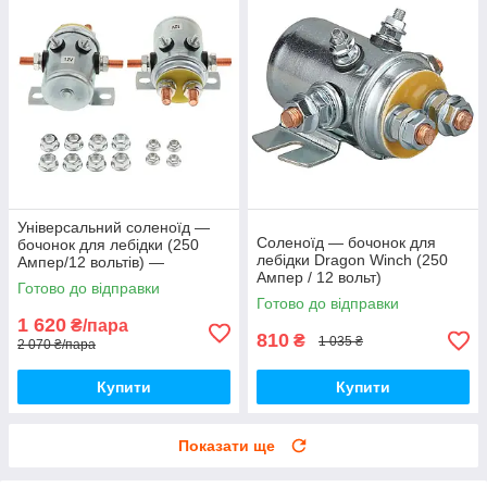
Універсальний соленоїд —
Соленоїд — бочонок для
бочонок для лебідки (250
лебідки Dragon Winch (250
Ампер/12 вольтів) —
Ампер / 12 вольт)
комплект 2 штуки
Готово до відправки
Готово до відправки
1 620
₴/пара
810
₴
1 035 ₴
2 070 ₴/пара
Купити
Купити
Показати ще