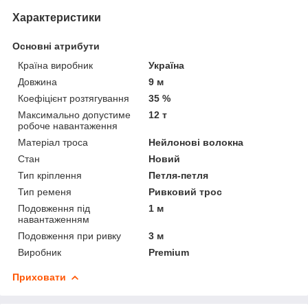
Характеристики
Основні атрибути
Країна виробник
Україна
Довжина
9 м
Коефіцієнт розтягування
35 %
Максимально допустиме
12 т
робоче навантаження
Матеріал троса
Нейлонові волокна
Стан
Новий
Тип кріплення
Петля-петля
Тип ременя
Ривковий трос
Подовження під
1 м
навантаженням
Подовження при ривку
3 м
Виробник
Premium
Приховати