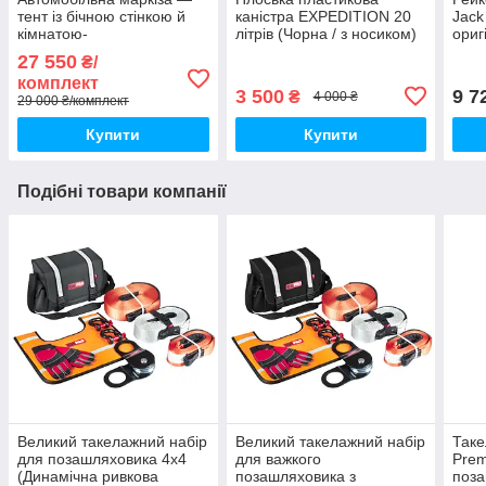
тент із бічною стінкою й
каністра EXPEDITION 20
Jack
кімнатою-
літрів (Чорна / з носиком)
ориг
пристроюванням 2,5 х 2,5
27 550
₴/
метра (знімна підлога)
комплект
3 500
9 7
₴
4 000 ₴
29 000 ₴/комплект
Купити
Купити
Подібні товари компанії
Великий такелажний набір
Великий такелажний набір
Так
для позашляховика 4х4
для важкого
Prem
(Динамічна ривкова
позашляховика з
поза