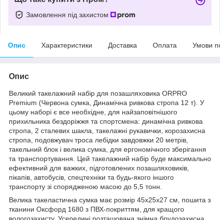
Замовлення під захистом
Опис
Характеристики
Доставка
Оплата
Умови п
Опис
Великий такелажний набір для позашляховика ORPRO
Premium (Червона сумка, Динамічна ривкова стропа 12 т). У
цьому наборі є все необхідне, для найзаповітнішого
прихильника бездоріжжя та спортсмена: динамічна ривкова
стропа, 2 сталевих шакла, такелажні рукавички, корозахисна
стропа, подовжувач троса лебідки завдовжки 20 метрів,
такельний блок і велика сумка, для ергономічного зберігання
та транспортування. Цей такелажний набір буде максимально
ефективний для важких, підготовлених позашляховиків,
пікапів, автобусів, спецтехніки та будь-якого іншого
транспорту зі спорядженою масою до 5,5 тонн.
Велика такеластична сумка має розмір 45х25х27 см, пошита з
тканини Оксфорд 1680 з ПВХ-покриттям, для кращого
вологозахисту. Усередині розташована знімна брудозахисна