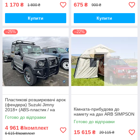
1 170
675
₴
₴
1 800 ₴
900 ₴
Купити
Купити
–25%
–22%
Пластикові розширювачі арок
(фендера) Suzuki Jimny
Кімната-прибудова до
2018+ (ABS-пластик / на
намету на дах ARB SIMPSON
скотчі 3М)
Готово до відправки
Готово до відправки
4 961
₴/комплект
15 615
₴
20 115 ₴
6 615 ₴/комплект