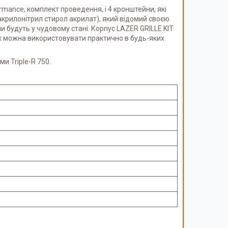
ormance, комплект проведення, і 4 кронштейни, які
акрилонітрил стирол акрилат), який відомий своєю
ни будуть у чудовому стані. Корпус LAZER GRILLE KIT
 їх можна використовувати практично в будь-яких
и Triple-R 750.