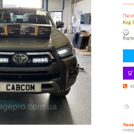
Під 
Код:
Відпр
+3
повер