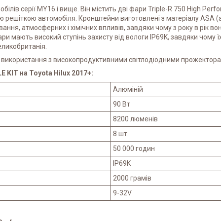
ілів серії MY16 і вище. Він містить дві фари Triple-R 750 High Perf
ою решіткою автомобіля. Кронштейни виготовлені з матеріалу ASA (
ання, атмосферних і хімічних впливів, завдяки чому з року в рік во
Фари мають високий ступінь захисту від вологи IP69K, завдяки чому
еликобританія.
 для використання з високопродуктивними світлодіодними прожекторам
KIT на Toyota Hilux 2017+:
Алюміній
90 Вт
8200 люменів
8 шт.
50 000 годин
IP69K
2000 грамів
9-32V