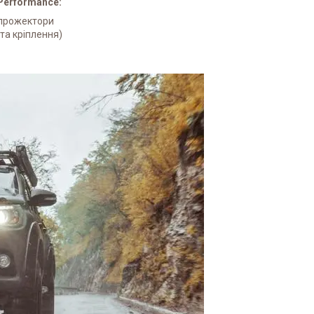
 Performance:
і прожектори
та кріплення)