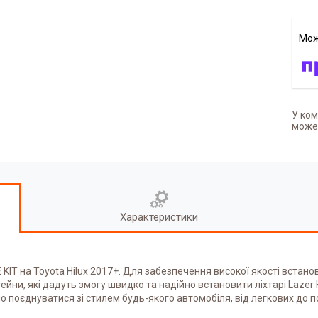
У ком
может
Характеристики
 KIT на Toyota Hilux 2017+. Для забезпечення високої якості встан
тейни, які дадуть змогу швидко та надійно встановити ліхтарі Lazer
йно поєднуватися зі стилем будь-якого автомобіля, від легкових д