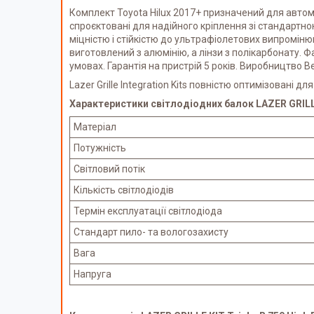
Комплект Toyota Hilux 2017+ призначений для автомоб
спроєктовані для надійного кріплення зі стандартн
міцністю і стійкістю до ультрафіолетових випромінюв
виготовлений з алюмінію, а лінзи з полікарбонату. 
умовах. Гарантія на пристрій 5 років. Виробництво В
Lazer Grille Integration Kits повністю оптимізовані
Характеристики світлодіодних балок LAZER GRILLE 
Матеріал
Потужність
Світловий потік
Кількість світлодіодів
Термін експлуатації світлодіода
Стандарт пило- та вологозахисту
Вага
Напруга