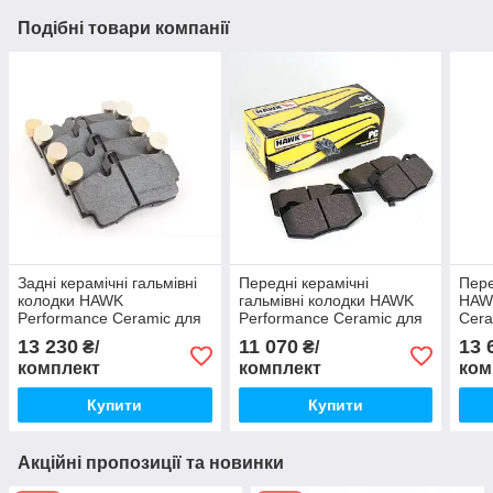
Подібні товари компанії
Задні керамічні гальмівні
Передні керамічні
Пере
колодки HAWK
гальмівні колодки HAWK
HAW
Performance Ceramic для
Performance Ceramic для
Cera
Porsche Cayenne (2003 -
Toyota Camry (2006 -
BMW 
13 230
11 070
13 
₴/
₴/
2010)
2018)
комплект
комплект
ком
Купити
Купити
Акційні пропозиції та новинки