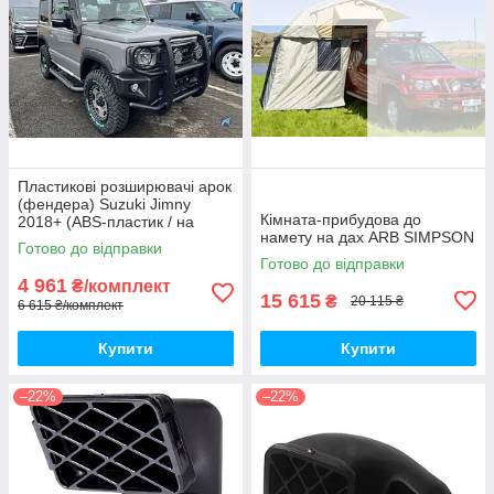
Пластикові розширювачі арок
(фендера) Suzuki Jimny
Кімната-прибудова до
2018+ (ABS-пластик / на
намету на дах ARB SIMPSON
скотчі 3М)
Готово до відправки
Готово до відправки
4 961
₴/комплект
15 615
₴
20 115 ₴
6 615 ₴/комплект
Купити
Купити
–22%
–22%