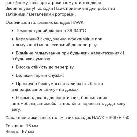
спокійному, так і при агресивному стилі водіння.
Зверніть увагу! Колодки Hawk призначені для роботи з
залізними / металевими роторами.
Особливості гальмівних колодок HAWK:
Температурний діапазон 38-340°С
Керамічний склад значно ефективніше при
гальмуванні і менш схильний до перегріву.
Відмінне гальмування при будь-яких навантаженнях і
в будь-яких умовах.
Висока стійкість до перегріву.
Великий термін служби.
Практично безшумні і не залишають багато
відпрацьованої «пилу» на дисках
Рекомендовані для спортивних, броньованих
автомобілів, автомобілів, постійно перевозять додаткову
вагу.
Характеристики задніх гальмівних колодок HAWK HB687F.750:
Товщина: 16 мм
Висота: 57 мм