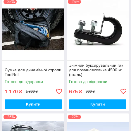
–35%
–25%
Знімний буксирувальний гак
Сумка для динамічної стропи
для позашляховика 4500 кг
ToolRoll
(сталь)
Готово до відправки
Готово до відправки
1 170
675
₴
₴
1 800 ₴
900 ₴
Купити
Купити
–25%
–22%