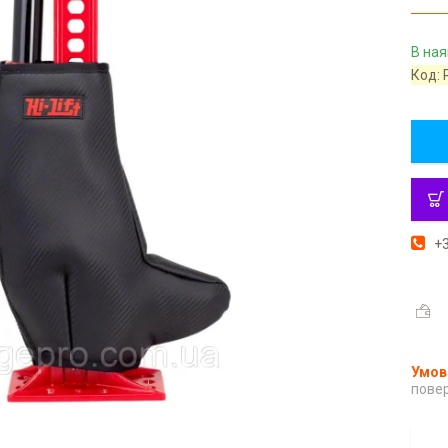
В ная
Код:
+3
повер