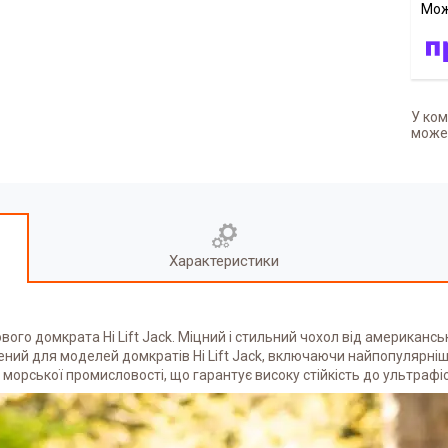
У ком
может
Характеристики
вого домкрата Hi Lift Jack. Міцний і стильний чохол від американ
лений для моделей домкратів Hi Lift Jack, включаючи найпопулярніші
 морської промисловості, що гарантує високу стійкість до ультрафіол