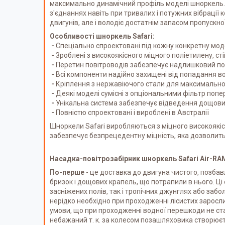
максимально динамічний профіль моделі шноркель. Т
з'єднаннях навіть при тривалих і потужних вібрації
двигунів, але і володіє достатнім запасом пропускн
Особливості шноркель Safari:
-
Спеціально спроектовані під кожну конкретну моде
-
Зроблені з високоякісного міцного поліетилену, ст
-
Перетин повітроводів забезпечує надлишковий пот
-
Всі компоненти надійно захищені від попадання во
-
Кріплення з нержавіючого стали для максимального
-
Деякі моделі сумісні з опціональними фільтр поп
-
Унікальна система забезпечує відведення дощових
-
Повністю спроектовані і вироблені в Австралії
Шноркели Safari виробляються з міцного високоякісн
забезпечує безпрецедентну міцність, яка дозволит
Насадка-повітрозабірник шноркель Safari Air-RAM
По-перше
- це доставка до двигуна чистого, позбавл
бризок і дощових крапель, що потрапили в нього. Ці
засніжених полів, так і тропічних джунглях або забо
нерідко необхідно при проходженні лісистих заросли
умови, що при проходженні водної перешкоди не стан
небажаний т. к. за колесом позашляховика створюєть