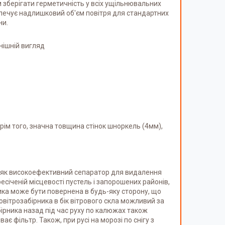
 зберігати герметичність у всіх ущільнювальних
езпечує надлишковий об'єм повітря для стандартних
ни.
нішній вигляд
рім того, значна товщина стінок шноркель (4мм),
є як високоефективний сепаратор для видалення
есіченій місцевості пустель і запорошених районів,
рника може бути повернена в будь-яку сторону, що
овітрозабірника в бік вітрового скла можливий за
бірника назад під час руху по калюжах також
 фільтр. Також, при русі на морозі по снігу з