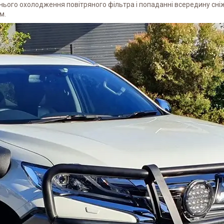
нього охолодження повітряного фільтра і попаданні всередину сні
м.