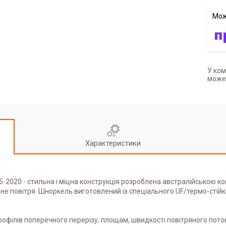
У ком
может
Характеристики
5-2020 - стильна і міцна конструкція розроблена австралійською ко
е повітря. Шноркель виготовлений із спеціального UF/термо-стійко
профілів поперечного перерізу, площам, швидкості повітряного пото