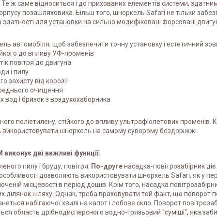
е ж саме відноситься і до прихованих елементів системи, здатним
 корпусу позашляховика. Більш того, шноркель Safari не тільки заб
ої здатності для установки на сильно модифіковані форсовані двигу
ль автомобіля, щоб забезпечити точну установку і естетичний зов
ійкого до впливу УФ-променів
ік повітря до двигуна
ди і пилу
 захисту від корозії
ереднього очищення
 вод і бризок з воздухохаборника
ого поліетилену, стійкого до впливу ультрафіолетових променів. К
ь використовувати шноркель на самому суворому бездоріжжі.
 виконує дві важливі функції:
еного пилу і бруду, повітря.
По-друге
насадка-повітрозабірник ді
 особливості дозволяють використовувати шноркель Safari, як у пер
лоченій місцевості в період дощів. Крім того, насадка повітрозабі
х ділянок шляху. Однак, треба враховувати той факт, що поворот п
еться набігаючої хвилі на капот і лобове скло. Поворот повітроза
ся область дрібнодисперсного водно-грязьовий "суміші", яка забиває