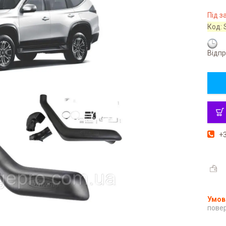
Під 
Код:
Відпр
+3
повер