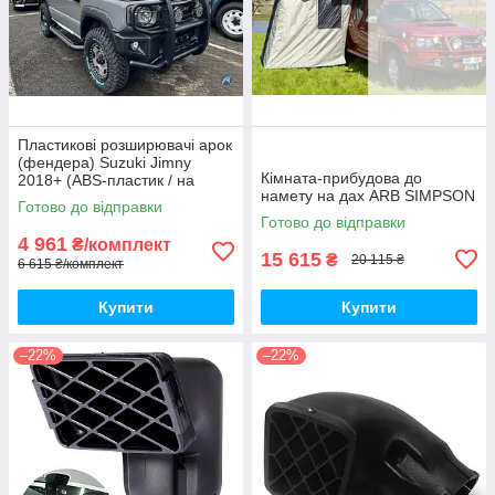
Пластикові розширювачі арок
(фендера) Suzuki Jimny
Кімната-прибудова до
2018+ (ABS-пластик / на
намету на дах ARB SIMPSON
скотчі 3М)
Готово до відправки
Готово до відправки
4 961
₴/комплект
15 615
₴
20 115 ₴
6 615 ₴/комплект
Купити
Купити
–22%
–22%