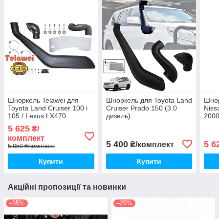
Шноркель Telawei для
Шноркель для Toyota Land
Шнор
Toyota Land Cruiser 100 і
Cruiser Prado 150 (3.0
Niss
105 / Lexus LX470
дизель)
200
5 625
₴/
комплект
5 400
5 6
₴/комплект
5 850 ₴/комплект
Купити
Купити
Акційні пропозиції та новинки
–35%
–25%