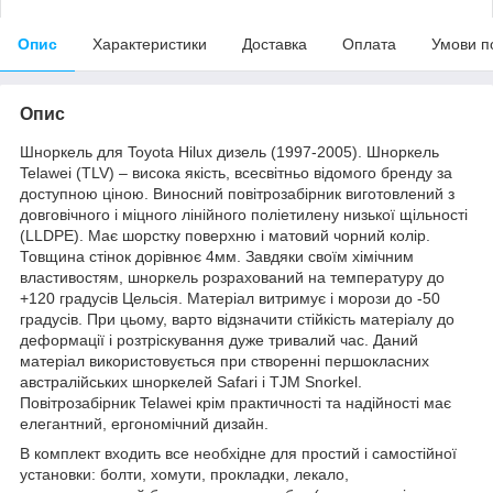
Опис
Характеристики
Доставка
Оплата
Умови п
Опис
Шноркель для Toyota Hilux дизель (1997-2005). Шноркель
Telawei (TLV) – висока якість, всесвітньо відомого бренду за
доступною ціною. Виносний повітрозабірник виготовлений з
довговічного і міцного лінійного поліетилену низької щільності
(LLDPE). Має шорстку поверхню і матовий чорний колір.
Товщина стінок дорівнює 4мм. Завдяки своїм хімічним
властивостям, шноркель розрахований на температуру до
+120 градусів Цельсія. Матеріал витримує і морози до -50
градусів. При цьому, варто відзначити стійкість матеріалу до
деформації і розтріскування дуже тривалий час. Даний
матеріал використовується при створенні першокласних
австралійських шноркелей Safari і TJM Snorkel.
Повітрозабірник Telawei крім практичності та надійності має
елегантний, ергономічний дизайн.
В комплект входить все необхідне для простий і самостійної
установки: болти, хомути, прокладки, лекало,