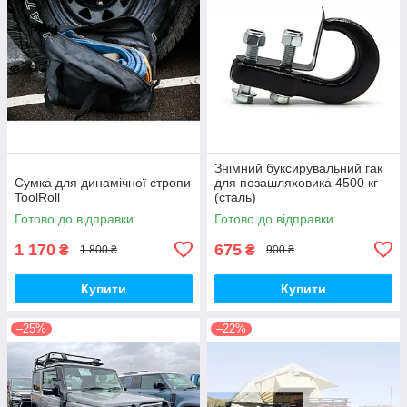
Знімний буксирувальний гак
Сумка для динамічної стропи
для позашляховика 4500 кг
ToolRoll
(сталь)
Готово до відправки
Готово до відправки
1 170
675
₴
₴
1 800 ₴
900 ₴
Купити
Купити
–25%
–22%