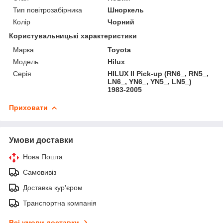
Тип повітрозабірника
Шноркель
Колір
Чорний
Користувальницькі характеристики
Марка
Toyota
Модель
Hilux
Серія
HILUX II Pick-up (RN6_, RN5_,
LN6_, YN6_, YN5_, LN5_)
1983-2005
Приховати
Умови доставки
Нова Пошта
Самовивіз
Доставка кур'єром
Транспортна компанія
Всі умови доставки