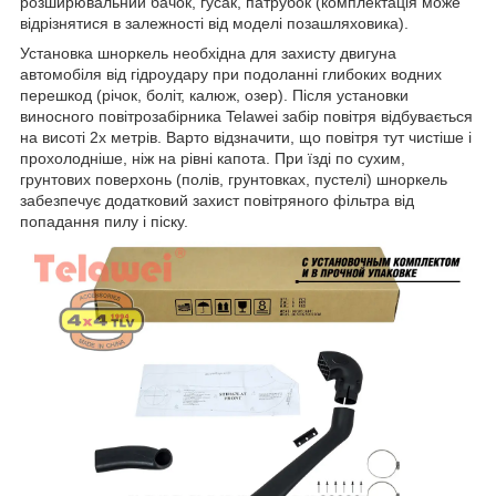
розширювальний бачок, гусак, патрубок (комплектація може
відрізнятися в залежності від моделі позашляховика).
Установка шноркель необхідна для захисту двигуна
автомобіля від гідроудару при подоланні глибоких водних
перешкод (річок, боліт, калюж, озер). Після установки
виносного повітрозабірника Telawei забір повітря відбувається
на висоті 2х метрів. Варто відзначити, що повітря тут чистіше і
прохолодніше, ніж на рівні капота. При їзді по сухим,
грунтових поверхонь (полів, грунтовках, пустелі) шноркель
забезпечує додатковий захист повітряного фільтра від
попадання пилу і піску.