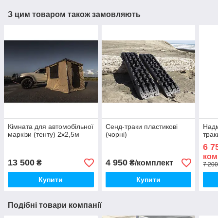
З цим товаром також замовляють
Кімната для автомобільної
Сенд-траки пластикові
Надм
маркізи (тенту) 2х2,5м
(чорні)
трак
6 7
ком
13 500
4 950
₴
₴/комплект
7 200
Купити
Купити
Подібні товари компанії