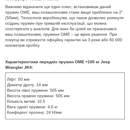
Важливо відзначити ще один плюс, встановивши даний
пружин OME, ваш позашляховик стане вище приблизно на 2"
(50мм). Технологія виробництва, що також дозволяє уникнути
осідань пружин при тривалій експлуатації, що можна
спостерігати у аналогів. Для яких би цілей не призначався
ваш позашляховик, пружини OME – це вірне рішення. При
покупці ви отримуєте офіційну гарантію на 3 роки або 60 000
кілометрів пробігу.
Характеристики передніх пружин OME +100 кг Jeep
Wrangler JK4:
Ліфт: 50 мм
Діаметр дроту: 14 мм
Висота лівої пружини: 505 мм
Висота правою пружини: 505 мм
Кількість витків: 10,5
Вага однієї пружини: 4,6 кг
Коефіцієнт прогину: 24 Н/мм