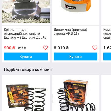
Кріплення для
Динамічна (ривкова)
Комп
експедиційних каністр
стропа ARB 11т
чохл
Екстрім + і Екстрим Драйв
сиді
(Осі
900
8 010
1 6
₴
₴
945 ₴
Купити
Купити
Подібні товари компанії