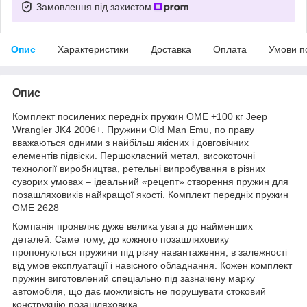
Замовлення під захистом
Опис
Характеристики
Доставка
Оплата
Умови п
Опис
Комплект посилених передніх пружин OME +100 кг Jeep
Wrangler JK4 2006+. Пружини Old Man Emu, по праву
вважаються одними з найбільш якісних і довговічних
елементів підвіски. Першокласний метал, високоточні
технології виробництва, ретельні випробування в різних
суворих умовах – ідеальний «рецепт» створення пружин для
позашляховиків найкращої якості. Комплект передніх пружин
OME 2628
Компанія проявляє дуже велика увага до найменших
деталей. Саме тому, до кожного позашляховику
пропонуються пружини під різну навантаження, в залежності
від умов експлуатації і навісного обладнання. Кожен комплект
пружин виготовлений спеціально під зазначену марку
автомобіля, що дає можливість не порушувати стоковий
конструкцію позашляховика.