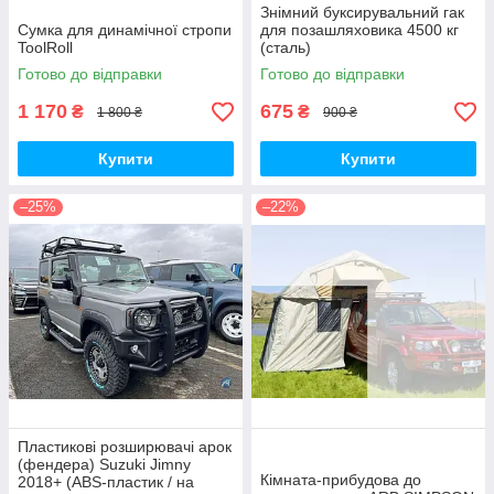
Знімний буксирувальний гак
Сумка для динамічної стропи
для позашляховика 4500 кг
ToolRoll
(сталь)
Готово до відправки
Готово до відправки
1 170
675
₴
₴
1 800 ₴
900 ₴
Купити
Купити
–25%
–22%
Пластикові розширювачі арок
(фендера) Suzuki Jimny
Кімната-прибудова до
2018+ (ABS-пластик / на