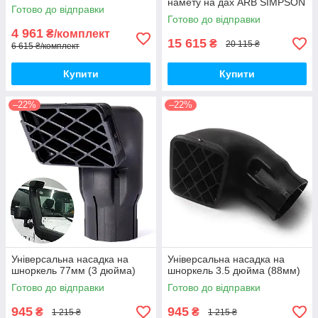
намету на дах ARB SIMPSON
скотчі 3М)
Готово до відправки
Готово до відправки
4 961
₴/комплект
15 615
₴
20 115 ₴
6 615 ₴/комплект
Купити
Купити
–22%
–22%
Універсальна насадка на
Універсальна насадка на
шноркель 77мм (3 дюйма)
шноркель 3.5 дюйма (88мм)
Готово до відправки
Готово до відправки
945
945
₴
₴
1 215 ₴
1 215 ₴