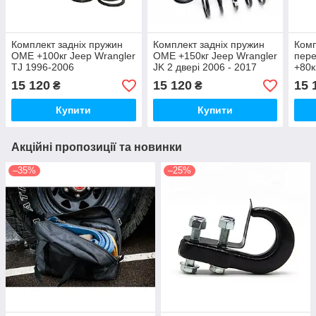
Комплект задніх пружин
Комплект задніх пружин
Комп
OME +100кг Jeep Wrangler
OME +150кг Jeep Wrangler
пере
TJ 1996-2006
JK 2 двері 2006 - 2017
+80к
R51 
15 120
15 120
15 
₴
₴
Купити
Купити
Акційні пропозиції та новинки
–35%
–25%