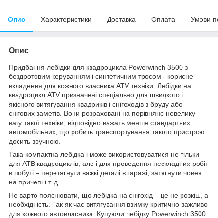
Опис
Характеристики
Доставка
Оплата
Умови п
Опис
Придбання лебідки для квадроцикла Powerwinch 3500 з
бездротовим керуванням і синтетичним тросом - корисне
вкладення для кожного власника ATV техніки. Лебідки на
квадроцикл ATV призначені спеціально для швидкого і
якісного витягування квадриків і снігоходів з бруду або
снігових заметів. Вони розраховані на порівняно невелику
вагу такої техніки, відповідно важать менше стандартних
автомобільних, що робить транспортування такого пристрою
досить зручною.
Така компактна лебідка і може використовуватися не тільки
для АТВ квадроциклів, але і для проведення нескладних робіт
в побуті – перетягнути важкі деталі в гаражі, затягнути човен
на причепі і т. д.
Не варто пояснювати, що лебідка на снігохід – це не розкіш, а
необхідність. Так як час витягування взимку критично важливо
для кожного автовласника. Купуючи лебідку Powerwinch 3500