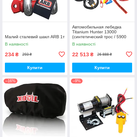
Автомобильная лебедка
Titanium Hunter 13000
Малий сталевий шакл ARB 1т
(синтетический трос / 5900
кг)
В наявності
В наявності
234
22 513
₴
₴
293 ₴
26 888 ₴
Купити
Купити
–16%
–9%