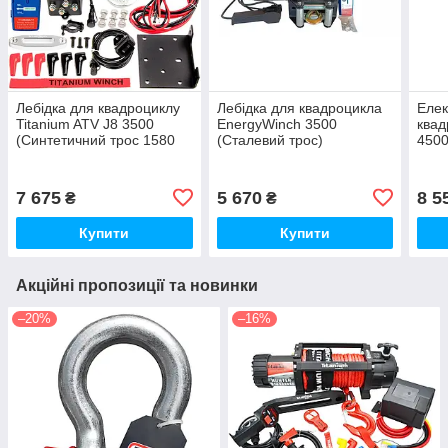
Лебідка для квадроциклу
Лебідка для квадроцикла
Елек
Titanium ATV J8 3500
EnergyWinch 3500
квад
(Синтетичний трос 1580
(Сталевий трос)
4500
кг)
7 675
5 670
8 5
₴
₴
Купити
Купити
Акційні пропозиції та новинки
–20%
–16%