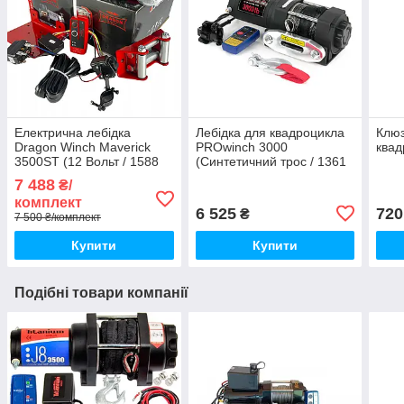
Електрична лебідка
Лебідка для квадроцикла
Клю
Dragon Winch Maverick
PROwinch 3000
квад
3500ST (12 Вольт / 1588
(Синтетичний трос / 1361
кг)
кг)
7 488
₴/
комплект
6 525
720
₴
7 500 ₴/комплект
Купити
Купити
Подібні товари компанії