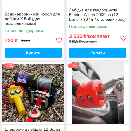
Лебідка для квадроцикла
Водонепроникний чохол для
Electric Winch 2000lbs (12
лебідки X Bull (для
Вольт / 907кг / сталевий трос)
позашляховиків)
Готово до відправки
Готово до відправки
3 555
₴/комплект
720
₴
855 ₴
3 915 ₴/комплект
Купити
Купити
–9%
–9%
Електрична лебідка 12 Вольт