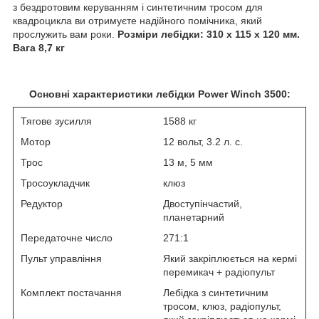
з бездротовим керуванням і синтетичним тросом для
квадроцикла ви отримуєте надійного помічника, який
прослужить вам роки.
Розміри лебідки: 310 x 115 x 120 мм.
Вага 8,7 кг
Основні характеристики лебідки Power Winch 3500:
Тягове зусилля
1588 кг
Мотор
12 вольт, 3.2 л. с.
Трос
13 м, 5 мм
Тросоукладчик
клюз
Редуктор
Двоступінчастий,
планетарний
Передаточне число
271:1
Пульт управління
Який закріплюється на кермі
перемикач + радіопульт
Комплект постачання
Лебідка з синтетичним
тросом, клюз, радіопульт,