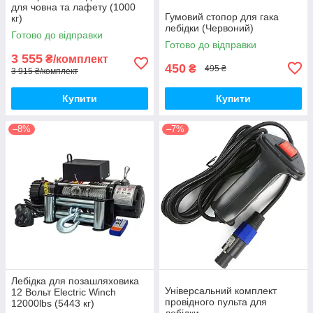
для човна та лафету (1000
Гумовий стопор для гака
кг)
лебідки (Червоний)
Готово до відправки
Готово до відправки
3 555
₴/комплект
450
₴
495 ₴
3 915 ₴/комплект
Купити
Купити
–8%
–7%
Лебідка для позашляховика
Універсальний комплект
12 Вольт Electric Winch
провідного пульта для
12000lbs (5443 кг)
лебідки