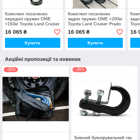
Комплект посилених
Комплект посилених
Комп
передніх пружин OME
задніх пружин OME +200кг
задн
+150кг Toyota Land Cruiser
Toyota Land Cruiser Prado
Toyo
Prado 150 4.0 L
120
16 065
16 065
16 
₴
₴
Купити
Купити
Акційні пропозиції та новинки
–35%
–25%
Знімний буксирувальний гак