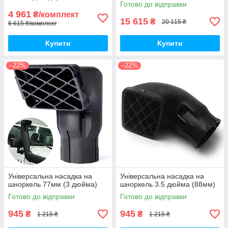
Готово до відправки
4 961
₴/комплект
15 615
₴
20 115 ₴
6 615 ₴/комплект
Купити
Купити
–22%
–22%
Універсальна насадка на
Універсальна насадка на
шноркель 77мм (3 дюйма)
шноркель 3.5 дюйма (88мм)
Готово до відправки
Готово до відправки
945
945
₴
₴
1 215 ₴
1 215 ₴