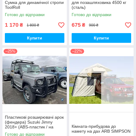
Сумка для динамічної стропи
для позашляховика 4500 кг
ToolRoll
(сталь)
Готово до відправки
Готово до відправки
1 170
675
₴
₴
1 800 ₴
900 ₴
Купити
Купити
–25%
–22%
Пластикові розширювачі арок
(фендера) Suzuki Jimny
Кімната-прибудова до
2018+ (ABS-пластик / на
намету на дах ARB SIMPSON
скотчі 3М)
Готово до відправки