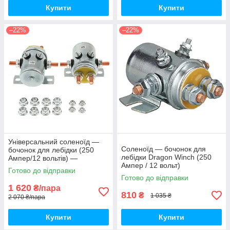
Купити
Купити
–22%
–22%
Універсальний соленоїд —
Соленоїд — бочонок для
бочонок для лебідки (250
лебідки Dragon Winch (250
Ампер/12 вольтів) —
Ампер / 12 вольт)
комплект 2 штуки
Готово до відправки
Готово до відправки
1 620
₴/пара
810
₴
1 035 ₴
2 070 ₴/пара
Купити
Купити