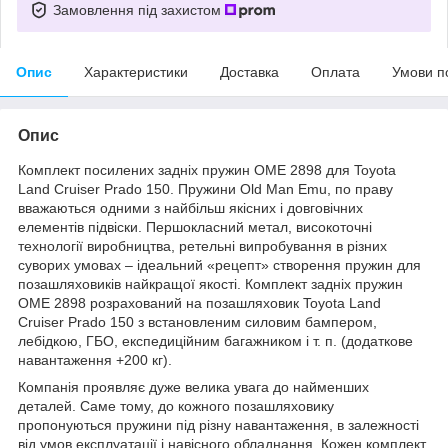
Замовлення під захистом
Опис
Характеристики
Доставка
Оплата
Умови п
Опис
Комплект посилених задніх пружин OME 2898 для Toyota
Land Cruiser Prado 150. Пружини Old Man Emu, по праву
вважаються одними з найбільш якісних і довговічних
елементів підвіски. Першокласний метал, високоточні
технології виробництва, ретельні випробування в різних
суворих умовах – ідеальний «рецепт» створення пружин для
позашляховиків найкращої якості. Комплект задніх пружин
OME 2898 розрахований на позашляховик Toyota Land
Cruiser Prado 150 з встановленим силовим бампером,
лебідкою, ГБО, експедиційним багажником і т. п. (додаткове
навантаження +200 кг).
Компанія проявляє дуже велика увага до найменших
деталей. Саме тому, до кожного позашляховику
пропонуються пружини під різну навантаження, в залежності
від умов експлуатації і навісного обладнання. Кожен комплект