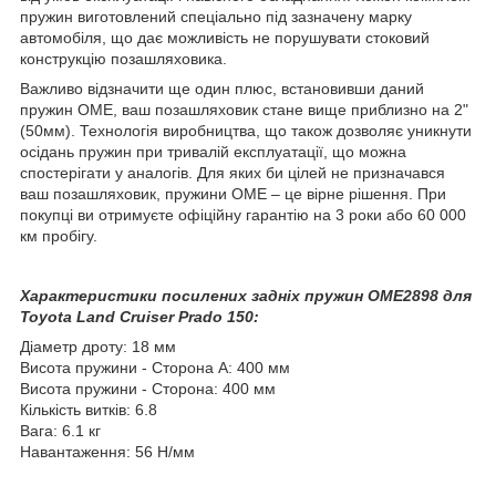
пружин виготовлений спеціально під зазначену марку
автомобіля, що дає можливість не порушувати стоковий
конструкцію позашляховика.
Важливо відзначити ще один плюс, встановивши даний
пружин OME, ваш позашляховик стане вище приблизно на 2"
(50мм). Технологія виробництва, що також дозволяє уникнути
осідань пружин при тривалій експлуатації, що можна
спостерігати у аналогів. Для яких би цілей не призначався
ваш позашляховик, пружини OME – це вірне рішення. При
покупці ви отримуєте офіційну гарантію на 3 роки або 60 000
км пробігу.
Характеристики посилених задніх пружин OME2898 для
Toyota Land Cruiser Prado 150:
Діаметр дроту: 18 мм
Висота пружини - Сторона А: 400 мм
Висота пружини - Сторона: 400 мм
Кількість витків: 6.8
Вага: 6.1 кг
Навантаження: 56 Н/мм