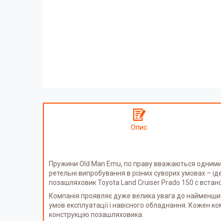
Опис
Пружини Old Man Emu, по праву вважаються одними з
ретельні випробування в різних суворих умовах – і
позашляховик Toyota Land Cruiser Prado 150 c вст
Компанія проявляє дуже велика увага до найменших
умов експлуатації і навісного обладнання. Кожен к
конструкцію позашляховика.