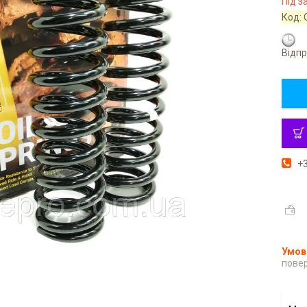
Під 
Код:
Відпр
+3
повер