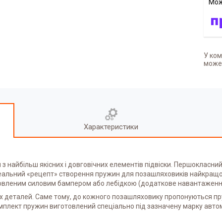
У ком
может
Характеристики
 найбільш якісних і довговічних елементів підвіски. Першокласний
деальний «рецепт» створення пружин для позашляховиків найкращої
ановленим силовим бампером або лебідкою (додаткове навантаження
 деталей. Саме тому, до кожного позашляховику пропонуються пру
омплект пружин виготовлений спеціально під зазначену марку авто