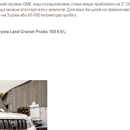
ий пружин OME, ваш позашляховик стане вище приблизно на 2" (5
 що можна спостерігати у аналогів. Для яких би цілей не признача
на 3 роки або 60 000 кілометрів пробігу.
ta Land Cruiser Prado 150 4.0 L: