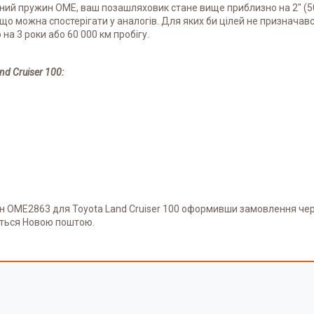
ий пружин OME, ваш позашляховик стане вище приблизно на 2" (5
 що можна спостерігати у аналогів. Для яких би цілей не признача
на 3 роки або 60 000 км пробігу.
d Cruiser 100:
н OME2863 для Toyota Land Cruiser 100 оформивши замовлення чере
ється Новою поштою.