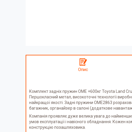
Опис
Комплект задніх пружин OME +600кг Toyota Land Crui
Першокласний метал, високоточні технології виробн
найкращої якості. Задні пружини OME2863 розрахова
багажник, органайзер в салоні (додаткове навантаж
Компанія проявляє дуже велика увага до найменших
умов експлуатації і навісного обладнання. Кожен к
конструкцію позашляховика.