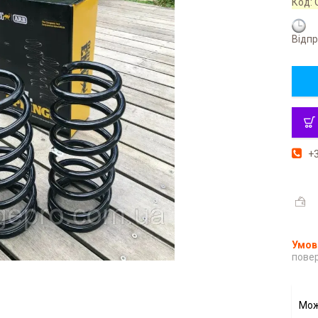
Код:
Відпр
+3
повер