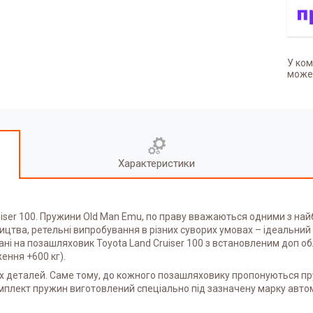
У ком
может
Характеристики
ser 100. Пружини Old Man Emu, по праву вважаються одними з найбі
ицтва, ретельні випробування в різних суворих умовах – ідеальни
ні на позашляховик Toyota Land Cruiser 100 з встановленим доп о
ення +600 кг).
 деталей. Саме тому, до кожного позашляховику пропонуються пру
омплект пружин виготовлений спеціально під зазначену марку авто