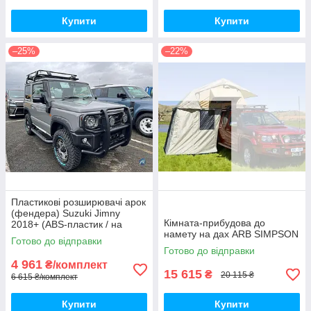
Купити
Купити
–25%
–22%
Пластикові розширювачі арок
(фендера) Suzuki Jimny
Кімната-прибудова до
2018+ (ABS-пластик / на
намету на дах ARB SIMPSON
скотчі 3М)
Готово до відправки
Готово до відправки
4 961
₴/комплект
15 615
₴
20 115 ₴
6 615 ₴/комплект
Купити
Купити