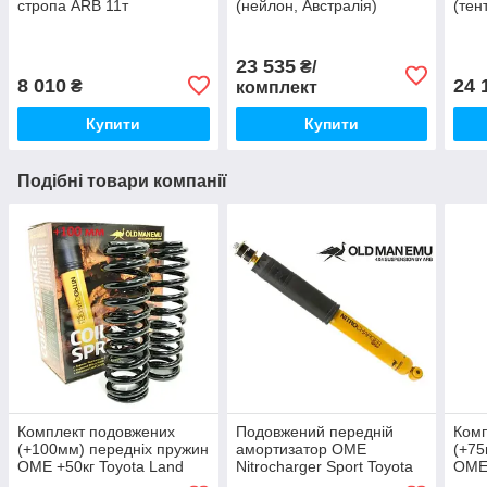
стропа ARB 11т
(нейлон, Австралія)
(тен
23 535
₴/
8 010
24 
₴
комплект
Купити
Купити
Подібні товари компанії
Комплект подовжених
Подовжений передній
Комп
(+100мм) передніх пружин
амортизатор OME
(+75
OME +50кг Toyota Land
Nitrocharger Sport Toyota
OME 
Cruiser 80/105
Land Cruiser 80 / 105
Crui