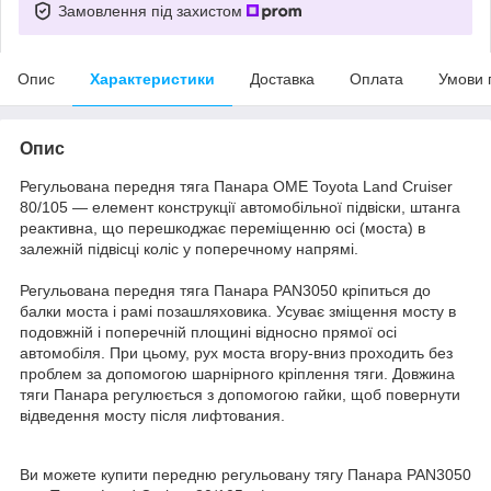
Замовлення під захистом
Опис
Характеристики
Доставка
Оплата
Умови 
Опис
Регульована передня тяга Панара OME Toyota Land Cruiser
80/105 — елемент конструкції автомобільної підвіски, штанга
реактивна, що перешкоджає переміщенню осі (моста) в
залежній підвісці коліс у поперечному напрямі.
Регульована передня тяга Панара PAN3050 кріпиться до
балки моста і рамі позашляховика. Усуває зміщення мосту в
подовжній і поперечній площині відносно прямої осі
автомобіля. При цьому, рух моста вгору-вниз проходить без
проблем за допомогою шарнірного кріплення тяги. Довжина
тяги Панара регулюється з допомогою гайки, щоб повернути
відведення мосту після лифтования.
Ви можете купити передню регульовану тягу Панара PAN3050