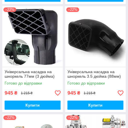
–22%
–22%
Універсальна насадка на
Універсальна насадка на
шноркель 77мм (3 дюйма)
шноркель 3.5 дюйма (88мм)
Готово до відправки
Готово до відправки
945
945
₴
₴
1 215 ₴
1 215 ₴
Купити
Купити
–22%
–22%