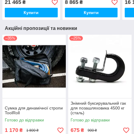
21 465
8 865
16 
₴
₴
Купити
Купити
Акційні пропозиції та новинки
–35%
–25%
Знімний буксирувальний гак
Сумка для динамічної стропи
для позашляховика 4500 кг
ToolRoll
(сталь)
Готово до відправки
Готово до відправки
1 170
675
₴
₴
1 800 ₴
900 ₴