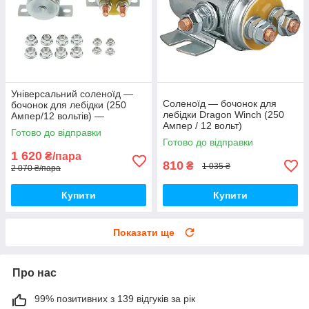
Універсальний соленоїд —
Соленоїд — бочонок для
бочонок для лебідки (250
лебідки Dragon Winch (250
Ампер/12 вольтів) —
Ампер / 12 вольт)
комплект 2 штуки
Готово до відправки
Готово до відправки
1 620
₴/пара
810
₴
1 035 ₴
2 070 ₴/пара
Купити
Купити
Показати ще
Про нас
99% позитивних з 139 відгуків за рік