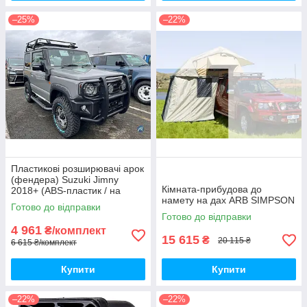
–25%
–22%
Пластикові розширювачі арок
(фендера) Suzuki Jimny
Кімната-прибудова до
2018+ (ABS-пластик / на
намету на дах ARB SIMPSON
скотчі 3М)
Готово до відправки
Готово до відправки
4 961
₴/комплект
15 615
₴
20 115 ₴
6 615 ₴/комплект
Купити
Купити
–22%
–22%