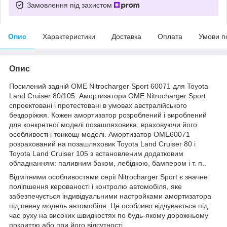
Замовлення під захистом
Опис
Характеристики
Доставка
Оплата
Умови п
Опис
Посилений задній OME Nitrocharger Sport 60071 для Toyota
Land Cruiser 80/105. Амортизатори OME Nitrocharger Sport
спроектовані і протестовані в умовах австралійського
бездоріжжя. Кожен амортизатор розроблений і вироблений
для конкретної моделі позашляховика, враховуючи його
особливості і тонкощі моделі. Амортизатор OME60071
розрахований на позашляховик Toyota Land Cruiser 80 і
Toyota Land Cruiser 105 з встановленим додатковим
обладнанням: паливним баком, лебідкою, бампером і т. п..
Відмітними особливостями серії Nitrocharger Sport є значне
поліпшення керованості і контролю автомобіля, яке
забезпечується індивідуальними настройками амортизатора
під певну модель автомобіля. Це особливо відчувається під
час руху на високих швидкостях по будь-якому дорожньому
покриттю або при його відсутності.