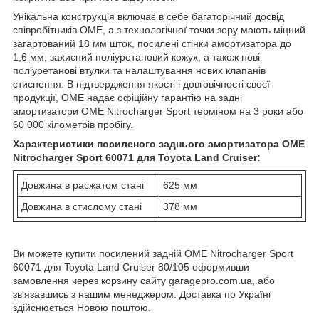
Унікальна конструкція включає в себе багаторічний досвід
співробітників OME, а з технологічної точки зору мають міцний
загартований 18 мм шток, посилені стінки амортизатора до
1,6 мм, захисний поліуретановий кожух, а також нові
поліуретанові втулки та налаштування нових клапанів
стиснення. В підтвердження якості і довговічності своєї
продукції, OME надає офіційну гарантію на задні
амортизатори OME Nitrocharger Sport терміном на 3 роки або
60 000 кілометрів пробігу.
Характеристики посиленого заднього амортизатора OME
Nitrocharger Sport 60071 для Toyota Land Cruiser:
Довжина в расжатом стані
625 мм
Довжина в стислому стані
378 мм
Ви можете купити посилений задній OME Nitrocharger Sport
60071 для Toyota Land Cruiser 80/105 оформивши
замовлення через корзину сайту garagepro.com.ua, або
зв'язавшись з нашим менеджером. Доставка по Україні
здійснюється Новою поштою.