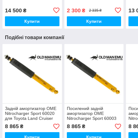
14 500
2 300
13 
₴
₴
2 335 ₴
Купити
Купити
Подібні товари компанії
Задній амортизатор OME
Посилений задній
Поси
Nitrocharger Sport 60020
амортизатор OME
амо
для Toyota Land Cruiser
Nitrocharger Sport 60003
Nitr
80/105
для Toyota Land Cruiser
для 
8 865
8 865
8 8
₴
₴
100
200
Купити
Купити