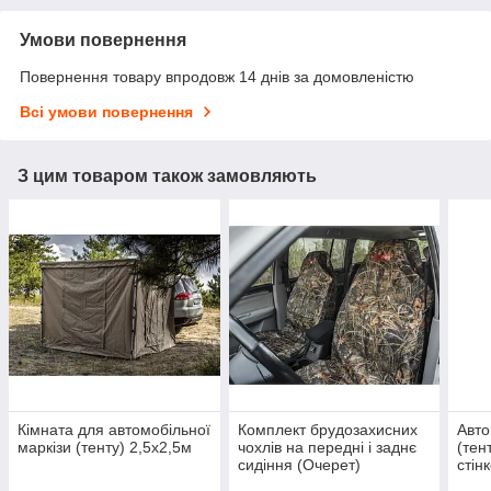
Умови повернення
Повернення товару впродовж 14 днів за домовленістю
Всі умови повернення
З цим товаром також замовляють
Кімната для автомобільної
Комплект брудозахисних
Авто
маркізи (тенту) 2,5х2,5м
чохлів на передні і заднє
(тен
сидіння (Очерет)
стін