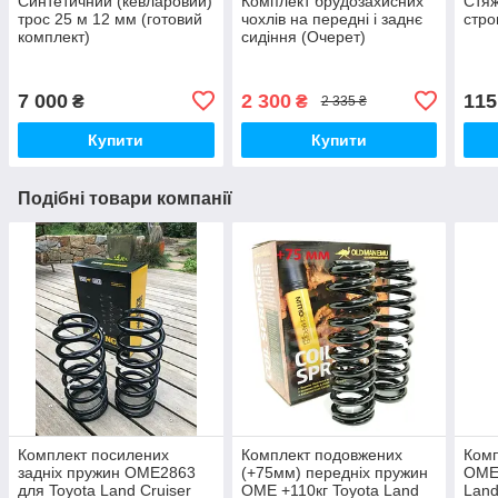
Синтетичний (кевларовий)
Комплект брудозахисних
Стя
трос 25 м 12 мм (готовий
чохлів на передні і заднє
стро
комплект)
сидіння (Очерет)
7 000
2 300
115
₴
₴
2 335 ₴
Купити
Купити
Подібні товари компанії
Комплект посилених
Комплект подовжених
Комп
задніх пружин OME2863
(+75мм) передніх пружин
OME 
для Toyota Land Cruiser
OME +110кг Toyota Land
Land