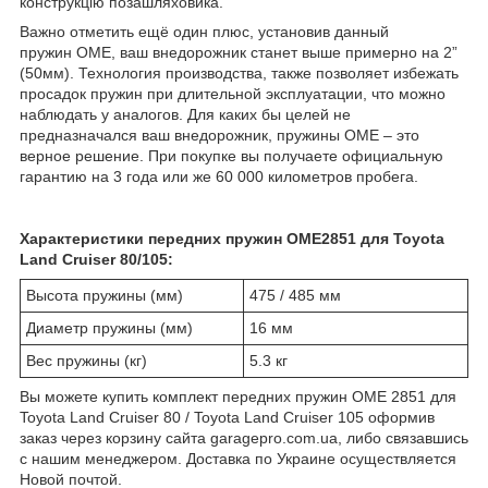
конструкцію позашляховика.
Важно отметить ещё один плюс, установив данный
пружин OME, ваш внедорожник станет выше примерно на 2”
(50мм). Технология производства, также позволяет избежать
просадок пружин при длительной эксплуатации, что можно
наблюдать у аналогов. Для каких бы целей не
предназначался ваш внедорожник, пружины OME – это
верное решение. При покупке вы получаете официальную
гарантию на 3 года или же 60 000 километров пробега.
Характеристики передних пружин OME2851 для Toyota
Land Cruiser 80/105:
Высота пружины (мм)
475 / 485 мм
Диаметр пружины (мм)
16 мм
Вес пружины (кг)
5.3 кг
Вы можете купить комплект передних пружин OME 2851 для
Toyota Land Cruiser 80 / Toyota Land Cruiser 105 оформив
заказ через корзину сайта garagepro.com.ua, либо связавшись
с нашим менеджером. Доставка по Украине осуществляется
Новой почтой.