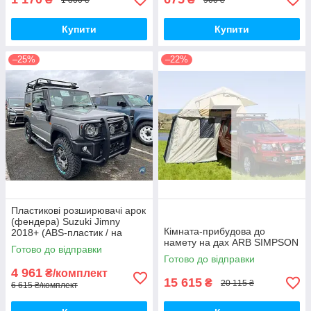
Купити
Купити
–25%
–22%
Пластикові розширювачі арок
(фендера) Suzuki Jimny
Кімната-прибудова до
2018+ (ABS-пластик / на
намету на дах ARB SIMPSON
скотчі 3М)
Готово до відправки
Готово до відправки
4 961
₴/комплект
15 615
₴
20 115 ₴
6 615 ₴/комплект