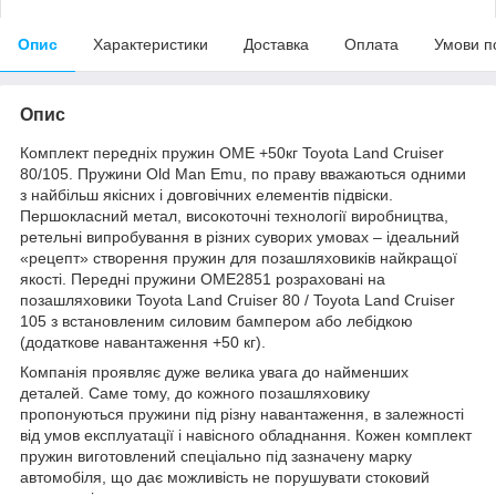
Опис
Характеристики
Доставка
Оплата
Умови п
Опис
Комплект передніх пружин OME +50кг Toyota Land Cruiser
80/105. Пружини Old Man Emu, по праву вважаються одними
з найбільш якісних і довговічних елементів підвіски.
Першокласний метал, високоточні технології виробництва,
ретельні випробування в різних суворих умовах – ідеальний
«рецепт» створення пружин для позашляховиків найкращої
якості. Передні пружини OME2851 розраховані на
позашляховики Toyota Land Cruiser 80 / Toyota Land Cruiser
105 з встановленим силовим бампером або лебідкою
(додаткове навантаження +50 кг).
Компанія проявляє дуже велика увага до найменших
деталей. Саме тому, до кожного позашляховику
пропонуються пружини під різну навантаження, в залежності
від умов експлуатації і навісного обладнання. Кожен комплект
пружин виготовлений спеціально під зазначену марку
автомобіля, що дає можливість не порушувати стоковий