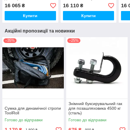
80/105
Cruiser 80/105
(76,
16 065
16 110
16 
₴
₴
Купити
Купити
Акційні пропозиції та новинки
–35%
–25%
Знімний буксирувальний гак
Сумка для динамічної стропи
для позашляховика 4500 кг
ToolRoll
(сталь)
Готово до відправки
Готово до відправки
1 170
675
₴
₴
1 800 ₴
900 ₴