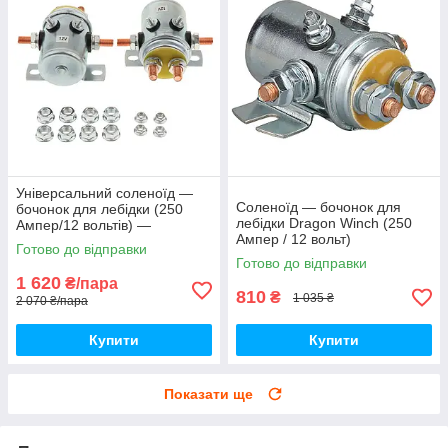
Універсальний соленоїд —
Соленоїд — бочонок для
бочонок для лебідки (250
лебідки Dragon Winch (250
Ампер/12 вольтів) —
Ампер / 12 вольт)
комплект 2 штуки
Готово до відправки
Готово до відправки
1 620
₴/пара
810
₴
1 035 ₴
2 070 ₴/пара
Купити
Купити
Показати ще