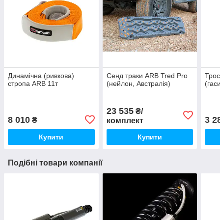
Динамічна (ривкова)
Сенд траки ARB Tred Pro
Трос
стропа ARB 11т
(нейлон, Австралія)
(гас
23 535
₴/
8 010
3 2
₴
комплект
Купити
Купити
Подібні товари компанії