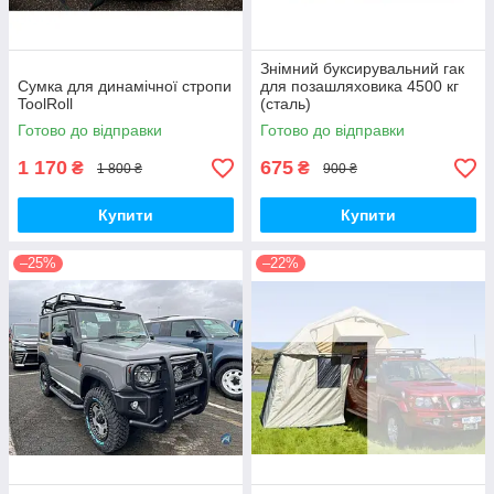
Знімний буксирувальний гак
Сумка для динамічної стропи
для позашляховика 4500 кг
ToolRoll
(сталь)
Готово до відправки
Готово до відправки
1 170
675
₴
₴
1 800 ₴
900 ₴
Купити
Купити
–25%
–22%