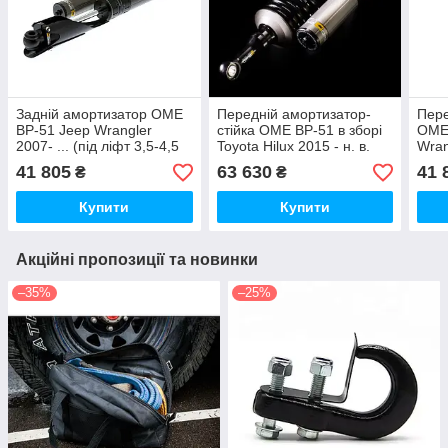
Задній амортизатор OME
Передній амортизатор-
Пере
BP-51 Jeep Wrangler
стійка OME BP-51 в зборі
OME 
2007- ... (під ліфт 3,5-4,5
Toyota Hilux 2015 - н. в.
Wran
дюйма)
ліфт
41 805
63 630
41 
₴
₴
Купити
Купити
Акційні пропозиції та новинки
–35%
–25%