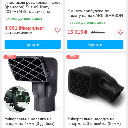
Пластикові розширювачі арок
(фендера) Suzuki Jimny
Кімната-прибудова до
2018+ (ABS-пластик / на
намету на дах ARB SIMPSON
скотчі 3М)
Готово до відправки
Готово до відправки
4 961
₴/комплект
15 615
₴
20 115 ₴
6 615 ₴/комплект
Купити
Купити
–22%
–22%
Універсальна насадка на
Універсальна насадка на
шноркель 77мм (3 дюйма)
шноркель 3.5 дюйма (88мм)