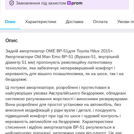
Замовлення під захистом
Опис
Характеристики
Доставка
Оплата
Умови п
Опис
Задній амортизатор OME BP-51для Toyota Hilux 2015+.
Амортизатори Old Man Emu BP-51 (Bypass-51, внутрішній
діаметр 51 мм) пропонують революційну патентовану
технологію, яка забезпечує неперевершений комфорт і
керованість для вашого позашляховика, як на шосе, так і на
бездоріжжі.
Ці потужні амортизатори, розроблені і протестовані в
найсуворіших умовах Австралійського бездоріжжя, обладнані
системою регулювання жорсткості і виносними резервуарами.
Вони розроблені для простої установки на автомобіль, без
внесення модифікацій у рідні вузли і деталі, і поєднують
підвищений комфорт при їзді по шосе і чудовий контроль і
керованість автомобіля на бездоріжжі. Характеристики
стиснення і відбою амортизаторів BP-51 регулюються в
найширшому діапазоні, незалежно один від одного. Це дає