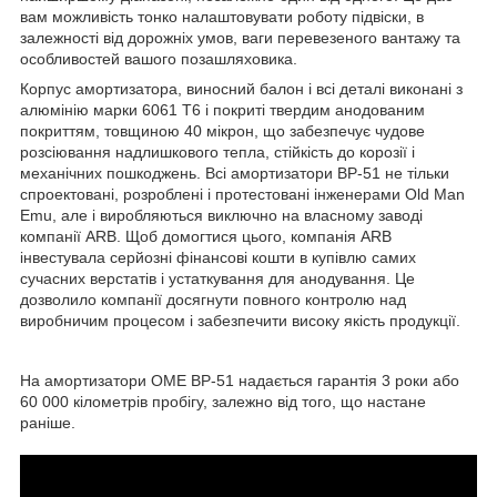
вам можливість тонко налаштовувати роботу підвіски, в
залежності від дорожніх умов, ваги перевезеного вантажу та
особливостей вашого позашляховика.
Корпус амортизатора, виносний балон і всі деталі виконані з
алюмінію марки 6061 Т6 і покриті твердим анодованим
покриттям, товщиною 40 мікрон, що забезпечує чудове
розсіювання надлишкового тепла, стійкість до корозії і
механічних пошкоджень. Всі амортизатори BP-51 не тільки
спроектовані, розроблені і протестовані інженерами Old Man
Emu, але і виробляються виключно на власному заводі
компанії ARB. Щоб домогтися цього, компанія ARB
інвестувала серйозні фінансові кошти в купівлю самих
сучасних верстатів і устаткування для анодування. Це
дозволило компанії досягнути повного контролю над
виробничим процесом і забезпечити високу якість продукції.
На амортизатори OME BP-51 надається гарантія 3 роки або
60 000 кілометрів пробігу, залежно від того, що настане
раніше.