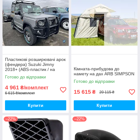
Пластикові розширювачі арок
(фендера) Suzuki Jimny
Кімната-прибудова до
2018+ (ABS-пластик / на
намету на дах ARB SIMPSON
скотчі 3М)
Готово до відправки
Готово до відправки
4 961
₴/комплект
15 615
₴
20 115 ₴
6 615 ₴/комплект
Купити
Купити
–22%
–22%