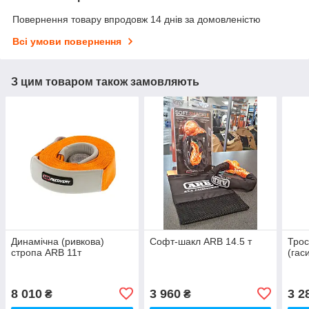
Повернення товару впродовж 14 днів за домовленістю
Всі умови повернення
З цим товаром також замовляють
Динамічна (ривкова)
Софт-шакл ARB 14.5 т
Трос
стропа ARB 11т
(гас
8 010
3 960
3 2
₴
₴