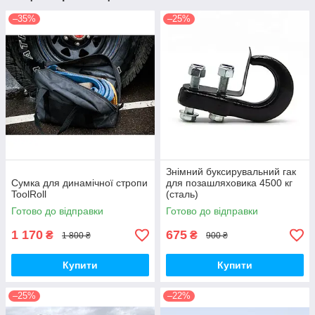
–35%
–25%
Знімний буксирувальний гак
Сумка для динамічної стропи
для позашляховика 4500 кг
ToolRoll
(сталь)
Готово до відправки
Готово до відправки
1 170
675
₴
₴
1 800 ₴
900 ₴
Купити
Купити
–25%
–22%