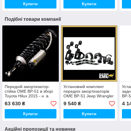
Купити
Купити
Подібні товари компанії
Передній амортизатор-
Установчий комплект
Уста
стійка OME BP-51 в зборі
передніх амортизаторів
задн
Toyota Hilux 2015 - н. в.
OME BP-51 Jeep Wrangler
BP-5
2007 - н. в.
н. в.
63 630
9 540
4 1
₴
₴
Купити
Купити
Акційні пропозиції та новинки