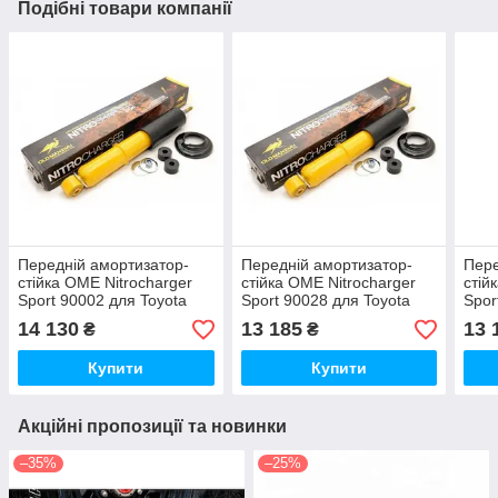
Подібні товари компанії
Передній амортизатор-
Передній амортизатор-
Пере
стійка OME Nitrocharger
стійка OME Nitrocharger
стій
Sport 90002 для Toyota
Sport 90028 для Toyota
Spor
Fortuner 2005-2015
Fortuner 2015 - н. в.
Hilux
14 130
13 185
13 
₴
₴
Купити
Купити
Акційні пропозиції та новинки
–35%
–25%