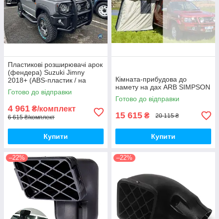
Пластикові розширювачі арок
(фендера) Suzuki Jimny
Кімната-прибудова до
2018+ (ABS-пластик / на
намету на дах ARB SIMPSON
скотчі 3М)
Готово до відправки
Готово до відправки
4 961
₴/комплект
15 615
₴
20 115 ₴
6 615 ₴/комплект
Купити
Купити
–22%
–22%