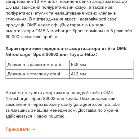
загартований 18 мм шток, посилені стінки амортизатора до
1,6 мм, захисний поліуретановий кожух, а також нові
поліуретанові втулки та налаштування нових клапанів
стиснення. В підтвердження якості і довговічності своєї
продукції, OME надає офіційну гарантію на задні
амортизатори OME Nitrocharger Sport терміном на 3 роки або
60 000 кілометрів пробігу.
Характеристики переднього амортизатора-стійки OME
Nitrocharger Sport 90002 для Toyota Hilux:
Довжина в расжатом стані
548 мм
Довжина в стислому стані
413 мм
Ви можете купити амортизатор передній-стійка OME
Nitrocharger Sport 90002 для Toyota Hilux оформивши
замовлення через корзину сайту garagepro.com.ua, або
зв'язавшись з нашим менеджером. Доставка по Україні
здійснюється Новою поштою.
Приховати