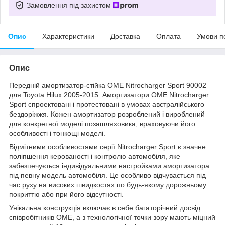
Замовлення під захистом
Опис
Характеристики
Доставка
Оплата
Умови п
Опис
Передній амортизатор-стійка OME Nitrocharger Sport 90002
для Toyota Hilux 2005-2015. Амортизатори OME Nitrocharger
Sport спроектовані і протестовані в умовах австралійського
бездоріжжя. Кожен амортизатор розроблений і вироблений
для конкретної моделі позашляховика, враховуючи його
особливості і тонкощі моделі.
Відмітними особливостями серії Nitrocharger Sport є значне
поліпшення керованості і контролю автомобіля, яке
забезпечується індивідуальними настройками амортизатора
під певну модель автомобіля. Це особливо відчувається під
час руху на високих швидкостях по будь-якому дорожньому
покриттю або при його відсутності.
Унікальна конструкція включає в себе багаторічний досвід
співробітників OME, а з технологічної точки зору мають міцний