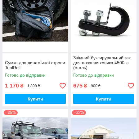
Знімний буксирувальний гак
Сумка для динамічної стропи
для позашляховика 4500 кг
ToolRoll
(сталь)
Готово до відправки
Готово до відправки
1 170
675
₴
₴
1 800 ₴
900 ₴
Купити
Купити
–25%
–22%