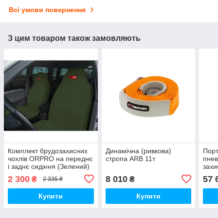
Всі умови повернення
З цим товаром також замовляють
Комплект брудозахисних
Динамічна (ривкова)
Пор
чохлів ORPRO на переднє
стропа ARB 11т
пнев
і заднє сидіння (Зелений)
захи
реси
2 300
8 010
57 
₴
₴
2 335 ₴
Купити
Купити