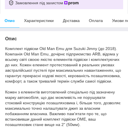
Замовлення під захистом
Опис
Характеристики
Доставка
Оплата
Умови п
Опис
Комплект підвіски Old Man Emu для Suzuki Jimny (до 2018).
Компанія Old Man Emu, дочірнє підприємство ARB, відома у
всьому світі своєю якістю елементів підвіски і комплектуючих
до них. Кожен елемент протестований в реальних умовах
австралійської пустелі при максимальних навантаженнях, що
гарантує прекрасні ходові якості, керованість позашляховика,
комфорт, а також тривалий термін служби самої підвіски.
Кожен з елементів виготовлений спеціально під зазначену
марку автомобіля, що дає можливість не порушувати
стоковий конструкцію позашляховика і, більше того, дозволяє
максимально точно налаштувати джип за власним
побажанням власника. Важливо пам'ятати про те, що
встановивши даний комплект підвіски OME, ваш
позашляховик стане вище на 2" (50мм).