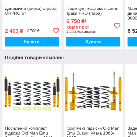
Динамічна (ривка) стропа
Надміцні пластикові сенд-
Мали
ORPRO 6т
траки PRO (пара)
дина
9000
6 750
₴/
черв
комплект
2 403
6 5
₴
2 700 ₴
7 200 ₴/комплект
Купити
Купити
Подібні товари компанії
Посилений комплект
Комплект підвіски Old Man
Задн
підвіски Old Man Emu
Emu Suzuki Vitara 1988-
Man 