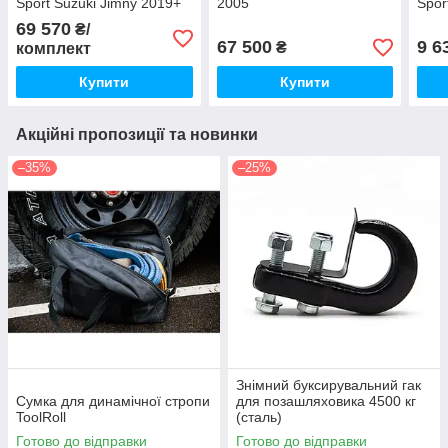
Sport Suzuki Jimny 2019+
2005
Spor
Jimn
69 570
₴/
67 500
9 6
₴
комплект
Купити
Купити
Акційні пропозиції та новинки
–35%
–25%
Знімний буксирувальний гак
Сумка для динамічної стропи
для позашляховика 4500 кг
ToolRoll
(сталь)
Готово до відправки
Готово до відправки