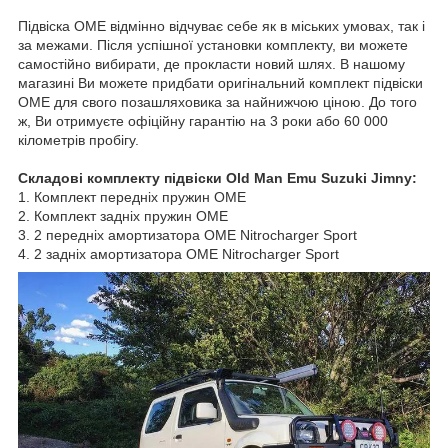
Підвіска OME відмінно відчуває себе як в міських умовах, так і
за межами. Після успішної установки комплекту, ви можете
самостійно вибирати, де прокласти новий шлях. В нашому
магазині Ви можете придбати оригінальний комплект підвіски
OME для свого позашляховика за найнижчою ціною. До того
ж, Ви отримуєте офіційну гарантію на 3 роки або 60 000
кілометрів пробігу.
Складові комплекту підвіски Old Man Emu Suzuki Jimny:
1. Комплект передніх пружин OME
2. Комплект задніх пружин OME
3. 2 передніх амортизатора OME Nitrocharger Sport
4. 2 задніх амортизатора OME Nitrocharger Sport