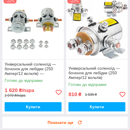
–22%
–22%
Універсальний соленоїд —
Універсальний соленоїд —
бочонок для лебідки (250
бочонок для лебідки (250
Ампер/12 вольтів) —
Ампер/12 вольтів)
комплект 2 штуки
Готово до відправки
Готово до відправки
1 620
₴/пара
810
₴
1 035 ₴
2 070 ₴/пара
Купити
Купити
Показати ще