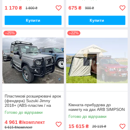
1 170
675
₴
₴
1 800 ₴
900 ₴
Купити
Купити
–25%
–22%
Пластикові розширювачі арок
(фендера) Suzuki Jimny
Кімната-прибудова до
2018+ (ABS-пластик / на
намету на дах ARB SIMPSON
скотчі 3М)
Готово до відправки
Готово до відправки
4 961
₴/комплект
15 615
₴
20 115 ₴
6 615 ₴/комплект