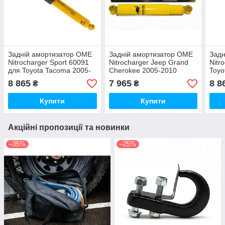
Задній амортизатор OME
Задній амортизатор OME
Задн
Nitrocharger Sport 60091
Nitrocharger Jeep Grand
Nitr
для Toyota Tacoma 2005-
Cherokee 2005-2010
Toyo
2015
8 865
7 965
8 8
₴
₴
Купити
Купити
Акційні пропозиції та новинки
–35%
–25%