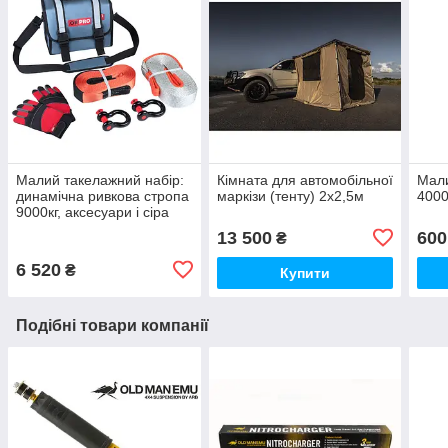
Малий такелажний набір:
Кімната для автомобільної
Мали
динамічна ривкова стропа
маркізи (тенту) 2х2,5м
4000
9000кг, аксесуари і сіра
сумка
13 500
600
₴
6 520
₴
Купити
Подібні товари компанії