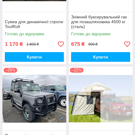
Знімний буксирувальний гак
Сумка для динамічної стропи
для позашляховика 4500 кг
ToolRoll
(сталь)
Готово до відправки
Готово до відправки
1 170
675
₴
₴
1 800 ₴
900 ₴
Купити
Купити
–25%
–22%