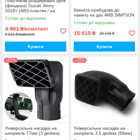
Пластикові розширювачі арок
(фендера) Suzuki Jimny
Кімната-прибудова до
2018+ (ABS-пластик / на
намету на дах ARB SIMPSON
скотчі 3М)
Готово до відправки
Готово до відправки
4 961
₴/комплект
15 615
₴
20 115 ₴
6 615 ₴/комплект
Купити
Купити
–22%
–22%
Універсальна насадка на
Універсальна насадка на
шноркель 77мм (3 дюйма)
шноркель 3.5 дюйма (88мм)