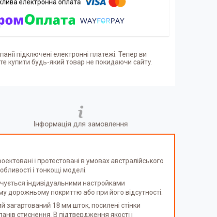
панії підключені електронні платежі. Тепер ви
е купити будь-який товар не покидаючи сайту.
Інформація для замовлення
роектовані і протестовані в умовах австралійського
бливості і тонкощі моделі.
печується індивідуальними настройками
му дорожньому покриттю або при його відсутності.
ий загартований 18 мм шток, посилені стінки
анів стиснення. В підтвердження якості і