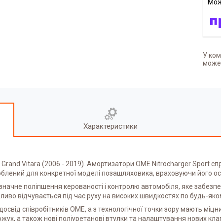
У ком
может
Характеристики
Grand Vitara (2006 - 2019). Амортизатори OME Nitrocharger Sport сп
блений для конкретної моделі позашляховика, враховуючи його осо
 є значне поліпшення керованості і контролю автомобіля, яке забез
ливо відчувається під час руху на високих швидкостях по будь-яко
освід співробітників OME, а з технологічної точки зору мають міцн
жух, а також нові поліуретанові втулки та налаштування нових клап