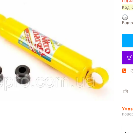
Під 
Код:
Відпр
+3
повер