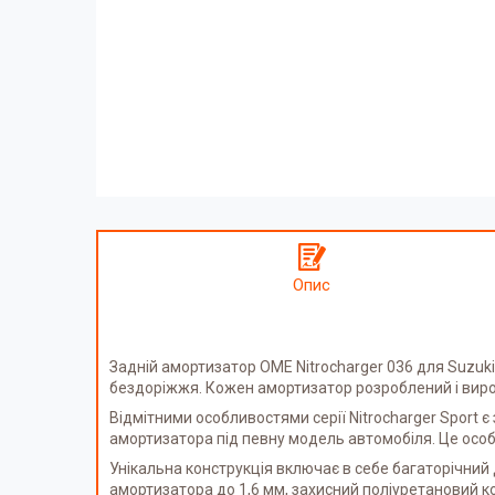
Опис
Задній амортизатор OME Nitrocharger 036 для Suzuki 
бездоріжжя. Кожен амортизатор розроблений і виро
Відмітними особливостями серії Nitrocharger Sport
амортизатора під певну модель автомобіля. Це особ
Унікальна конструкція включає в себе багаторічний д
амортизатора до 1,6 мм, захисний поліуретановий ко