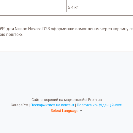
5.4 кг
99 для Nissan Navara D23 оформивши замовлення через корзину са
вою поштою.
Сайт створений на маркетплейсі
Prom.ua
GaragePro |
Поскаржитися на контент
|
Політика конфіденційності
Select Language
▼