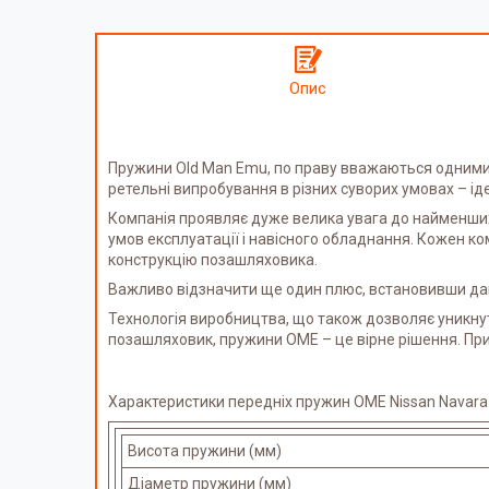
Опис
Пружини Old Man Emu, по праву вважаються одними з
ретельні випробування в різних суворих умовах – і
Компанія проявляє дуже велика увага до найменших
умов експлуатації і навісного обладнання. Кожен к
конструкцію позашляховика.
Важливо відзначити ще один плюс, встановивши да
Технологія виробництва, що також дозволяє уникнут
позашляховик, пружини OME – це вірне рішення. При п
Характеристики передніх пружин OME Nissan Navara 2
Висота пружини (мм)
Діаметр пружини (мм)