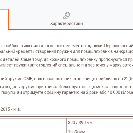
Характеристики
 найбільш якісних і довговічних елементів підвіски. Першокласний
деальний «рецепт» створення пружин для позашляховиків найкращої
 деталей. Саме тому, до кожного позашляховику пропонуються пру
омплект пружин виготовлений спеціально під зазначену марку авто
ний пружин OME, ваш позашляховик стане вище приблизно на 2" (5
и осідань пружин при тривалій експлуатації, що можна спостерігати
окупці ви отримуєте офіційну гарантію на 2 роки або 40 000 кіломе
015 - н. в.
390 / 390 мм
16.75 мм