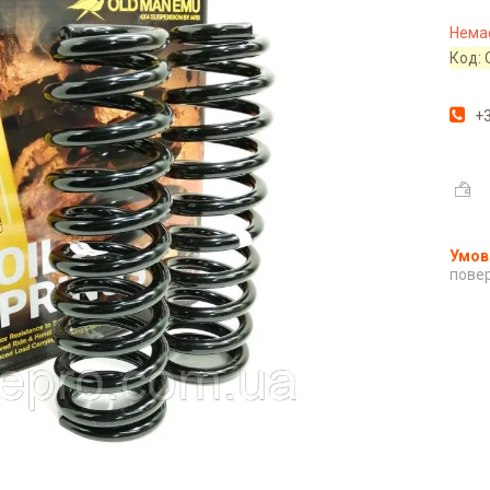
Немає
Код:
+3
повер