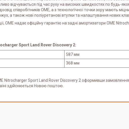
ливо відчувається під час руху на високих швидкостях по будь-яко
освід співробітників OME, а з технологічної точки зору мають міцн
жух, а також нові поліуретанові втулки та налаштування нових кла
ції, OME надає офіційну гарантію на задні амортизатори OME Nitroch
harger Sport Land Rover Discovery 2:
587 мм
368 мм
 Nitrocharger Sport Land Rover Discovery 2 оформивши замовлення 
аїні здійснюється Новою поштою.