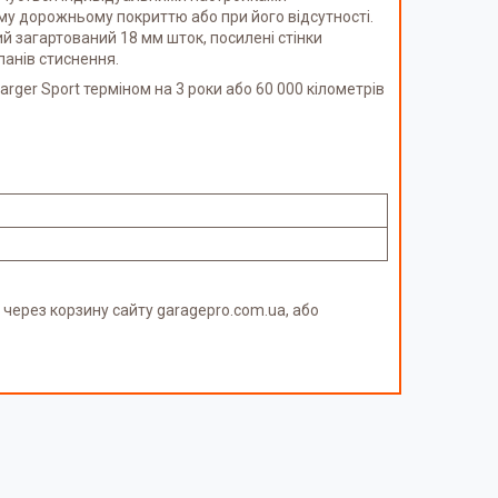
му дорожньому покриттю або при його відсутності.
ий загартований 18 мм шток, посилені стінки
панів стиснення.
arger Sport терміном на 3 роки або 60 000 кілометрів
через корзину сайту garagepro.com.ua, або