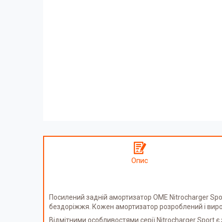
Опис
Посилений задній амортизатор OME Nitrocharger Spor
бездоріжжя. Кожен амортизатор розроблений і виро
Відмітними особливостями серії Nitrocharger Sport