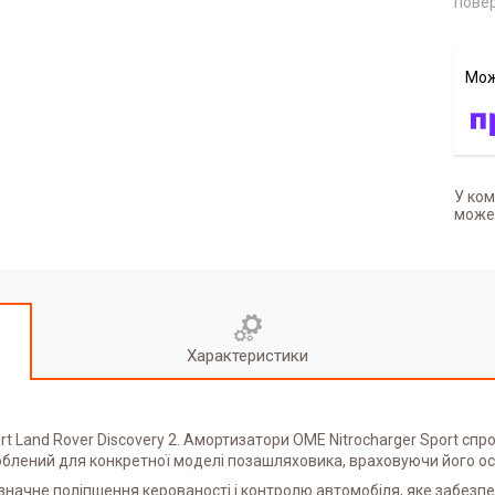
повер
У ком
может
Характеристики
t Land Rover Discovery 2. Амортизатори OME Nitrocharger Sport спро
блений для конкретної моделі позашляховика, враховуючи його осо
 є значне поліпшення керованості і контролю автомобіля, яке забез