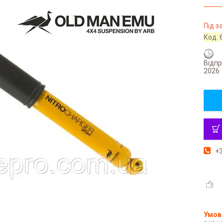
Під 
Код:
Відпр
2026
+3