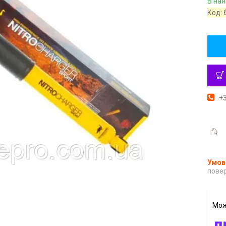
В ная
Код:
+3
повер