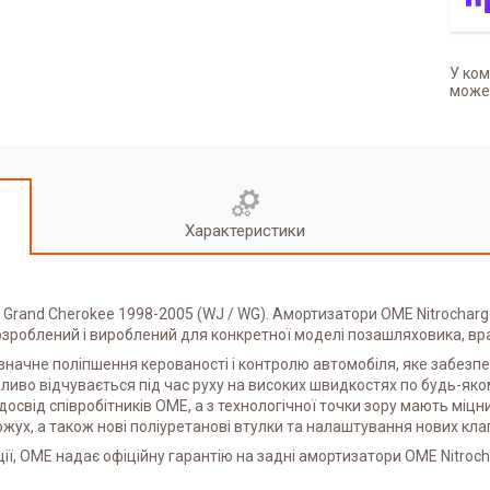
У ком
может
Характеристики
 Grand Cherokee 1998-2005 (WJ / WG). Амортизатори OME Nitrocharge
роблений і вироблений для конкретної моделі позашляховика, врах
 є значне поліпшення керованості і контролю автомобіля, яке забез
ливо відчувається під час руху на високих швидкостях по будь-яко
освід співробітників OME, а з технологічної точки зору мають міцн
жух, а також нові поліуретанові втулки та налаштування нових кла
ції, OME надає офіційну гарантію на задні амортизатори OME Nitroch