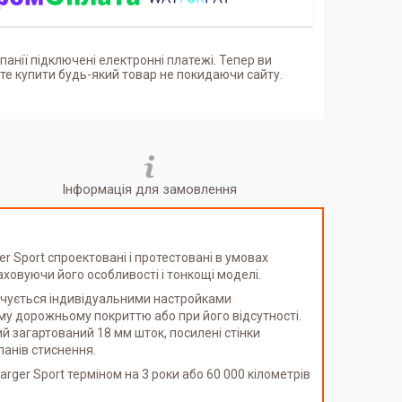
панії підключені електронні платежі. Тепер ви
е купити будь-який товар не покидаючи сайту.
Інформація для замовлення
r Sport спроектовані і протестовані в умовах
овуючи його особливості і тонкощі моделі.
печується індивідуальними настройками
му дорожньому покриттю або при його відсутності.
ий загартований 18 мм шток, посилені стінки
панів стиснення.
arger Sport терміном на 3 роки або 60 000 кілометрів