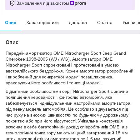
Замовлення під захистом
Опис
Характеристики
Доставка
Оплата
Умови п
Опис
Передній амортизатор OME Nitrocharger Sport Jeep Grand
Cherokee 1998-2005 (WJ / WG). Амортизатори OME
Nitrocharger Sport спроектовані і протестовані в умовах
австралійського бездоріжжя. Кожен амортизатор розроблений
і вироблений для конкретної моделі позашляховика,
враховуючи його особливості і тонкощі моделі.
Відмітними особливостями серії Nitrocharger Sport є значне
поліпшення керованості і контролю автомобіля, яке
забезпечується індивідуальними настройками амортизатора
під певну модель автомобіля. Це особливо відчувається під
час руху на високих швидкостях по будь-якому дорожньому
покриттю або при його відсутності. Унікальна конструкція
включає в себе багаторічний досвід співробітників OME, а з
технологічної точки зору мають міцний загартований 18 мм
шток, посилені стінки амортизатора до 1,6 мм, захисний