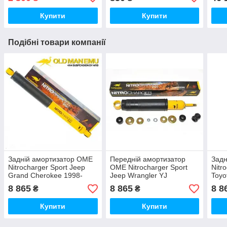
Купити
Купити
Подібні товари компанії
Задній амортизатор OME
Передній амортизатор
Задн
Nitrocharger Sport Jeep
OME Nitrocharger Sport
Nitr
Grand Cherokee 1998-
Jeep Wrangler YJ
Toyo
2005 (WJ / WG)
8 865
8 865
8 8
₴
₴
Купити
Купити