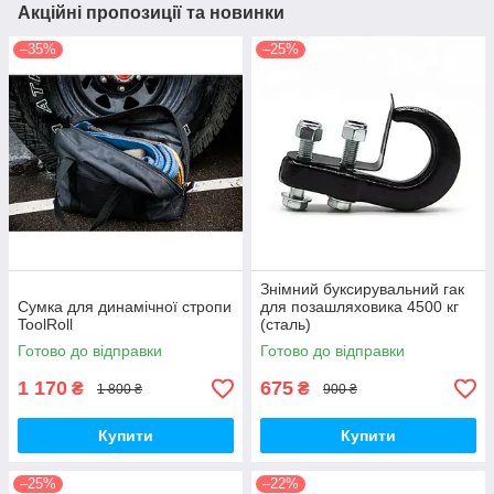
Акційні пропозиції та новинки
–35%
–25%
Знімний буксирувальний гак
Сумка для динамічної стропи
для позашляховика 4500 кг
ToolRoll
(сталь)
Готово до відправки
Готово до відправки
1 170
675
₴
₴
1 800 ₴
900 ₴
Купити
Купити
–25%
–22%