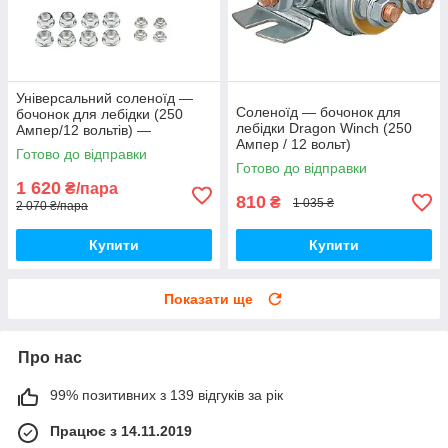
Універсальний соленоїд —
Соленоїд — бочонок для
бочонок для лебідки (250
лебідки Dragon Winch (250
Ампер/12 вольтів) —
Ампер / 12 вольт)
комплект 2 штуки
Готово до відправки
Готово до відправки
1 620
₴/пара
810
₴
1 035 ₴
2 070 ₴/пара
Купити
Купити
Показати ще
Про нас
99% позитивних з 139 відгуків за рік
Працює з 14.11.2019