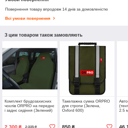
Повернення товару впродовж 14 днів за домовленістю
Всі умови повернення
З цим товаром також замовляють
Комплект брудозахисних
Такелажна сумка ORPRO
Авто
чохлів ORPRO на переднє
для стропи (Зелена,
(тен
і заднє сидіння (Зелений)
Oxford 600)
2.5 
підс
алюм
2 300
850
46 
₴
₴
2 335 ₴