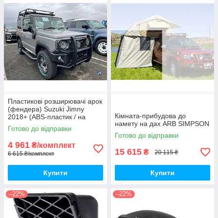
Пластикові розширювачі арок
(фендера) Suzuki Jimny
Кімната-прибудова до
2018+ (ABS-пластик / на
намету на дах ARB SIMPSON
скотчі 3М)
Готово до відправки
Готово до відправки
4 961
₴/комплект
15 615
₴
20 115 ₴
6 615 ₴/комплект
Купити
Купити
–22%
–22%