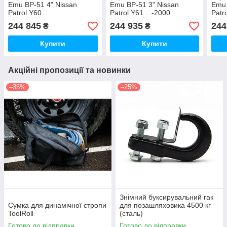
Emu BP-51 4" Nissan
Emu BP-51 3" Nissan
Emu 
Patrol Y60
Patrol Y61 ...-2000
Patr
244 845
244 935
244
₴
₴
Купити
Купити
Акційні пропозиції та новинки
–35%
–25%
Знімний буксирувальний гак
Сумка для динамічної стропи
для позашляховика 4500 кг
ToolRoll
(сталь)
Готово до відправки
Готово до відправки