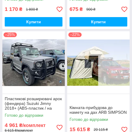
1 170
675
₴
₴
1 800 ₴
900 ₴
Купити
Купити
–25%
–22%
Пластикові розширювачі арок
(фендера) Suzuki Jimny
Кімната-прибудова до
2018+ (ABS-пластик / на
намету на дах ARB SIMPSON
скотчі 3М)
Готово до відправки
Готово до відправки
4 961
₴/комплект
15 615
₴
20 115 ₴
6 615 ₴/комплект