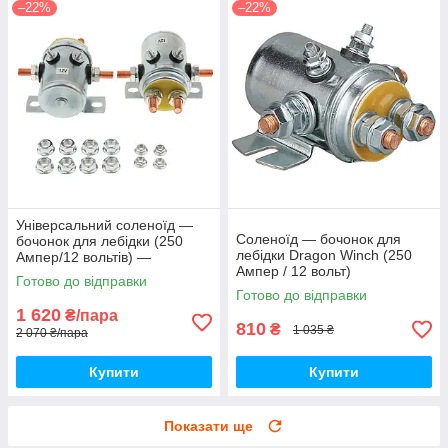
–22%
–22%
Універсальний соленоїд —
Соленоїд — бочонок для
бочонок для лебідки (250
лебідки Dragon Winch (250
Ампер/12 вольтів) —
Ампер / 12 вольт)
комплект 2 штуки
Готово до відправки
Готово до відправки
1 620
₴/пара
810
₴
1 035 ₴
2 070 ₴/пара
Купити
Купити
Показати ще