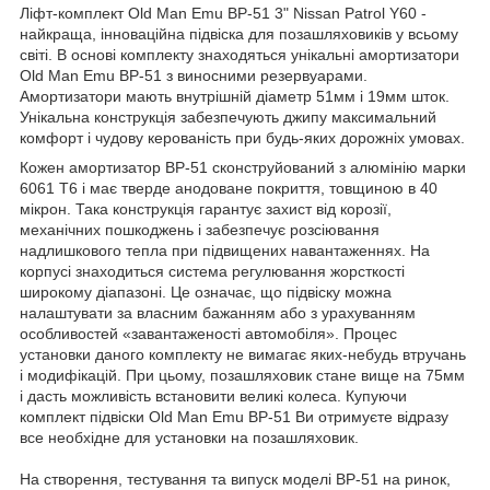
Ліфт-комплект Old Man Emu BP-51 3" Nissan Patrol Y60 -
найкраща, інноваційна підвіска для позашляховиків у всьому
світі. В основі комплекту знаходяться унікальні амортизатори
Old Man Emu BP-51 з виносними резервуарами.
Амортизатори мають внутрішній діаметр 51мм і 19мм шток.
Унікальна конструкція забезпечують джипу максимальний
комфорт і чудову керованість при будь-яких дорожніх умовах.
Кожен амортизатор BP-51 сконструйований з алюмінію марки
6061 Т6 і має тверде анодоване покриття, товщиною в 40
мікрон. Така конструкція гарантує захист від корозії,
механічних пошкоджень і забезпечує розсіювання
надлишкового тепла при підвищених навантаженнях. На
корпусі знаходиться система регулювання жорсткості
широкому діапазоні. Це означає, що підвіску можна
налаштувати за власним бажанням або з урахуванням
особливостей «завантаженості автомобіля». Процес
установки даного комплекту не вимагає яких-небудь втручань
і модифікацій. При цьому, позашляховик стане вище на 75мм
і дасть можливість встановити великі колеса. Купуючи
комплект підвіски Old Man Emu BP-51 Ви отримуєте відразу
все необхідне для установки на позашляховик.
На створення, тестування та випуск моделі BP-51 на ринок,