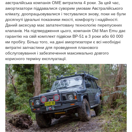
австралійська компанія OME витратила 4 роки. За цей час,
амортизатори піддавалися суворим умовам Австралійського
клімату, доопрацьовувалися і тестувалися знову, поки не були
досягнуті ідеальні показники якості, комфорту і надійності.
Даний аксесуар має запатентовану технологію перепускних
клапанів. На підтвердження цього, компанія Old Man Emu дає
гарантію на свій комплект підвіски BP-51 в 3 роки або 60 000
км пробігу. Більш того, на дані амортизатори є всі необхідні
витратні запчастини для проведення планового
обслуговування і забезпечення максимально довгого
корисного терміну експлуатації.