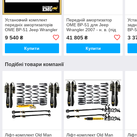
Установчий комплект
Передній амортизатор
Уста
передніх амортизаторів
OME BP-51 для Jeep
задн
OME BP-51 Jeep Wrangler
Wrangler 2007 - н. в. (під
BP-5
2007 - н. в.
ліфт 3,5-4,5 дюйма)
- 20
9 540
41 805
3 3
₴
₴
Купити
Купити
Подібні товари компанії
Ліфт-комплект Old Man
Ліфт-комплект Old Man
Ліфт