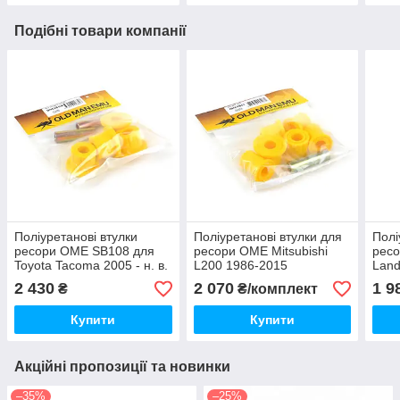
Подібні товари компанії
Поліуретанові втулки
Поліуретанові втулки для
Полі
ресори OME SB108 для
ресори OME Mitsubishi
ресо
Toyota Tacoma 2005 - н. в.
L200 1986-2015
Land
2 430
2 070
1 9
₴
₴/комплект
Купити
Купити
Акційні пропозиції та новинки
–35%
–25%