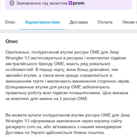
Замовлення під захистом
Опис
Характеристики
Доставка
Оплата
Умови 
Опис
Оригінальні, поліуретанові втулки ресори OME для Jeep
Wrangler YJ застосовуються в ресорах і комплектах підвіски
австралійського бренду OME, мають ряд унікальних
особливостей. В першу чергу, вони більш довговічні, ніж
звичайні втулки, а також вони краще справляються із
зменшенням тертя і виключають виникнення сторонніх звуків.
Шлицованные втулки для ресор ОМЕ забезпечують
правильну роботу всієї підвіски позашляховика. Ціна вказана
за комплект для заміни на 1 ресорі ОМЕ.
Ви можете купити поліуретанові втулки ресори OME для Jeep
Wrangler YJ оформивши замовлення через корзину сайту
garagepro.com.ua, або зв'язавшись з нашим менеджером.
Доставка по Україні здійснюється Новою поштою.