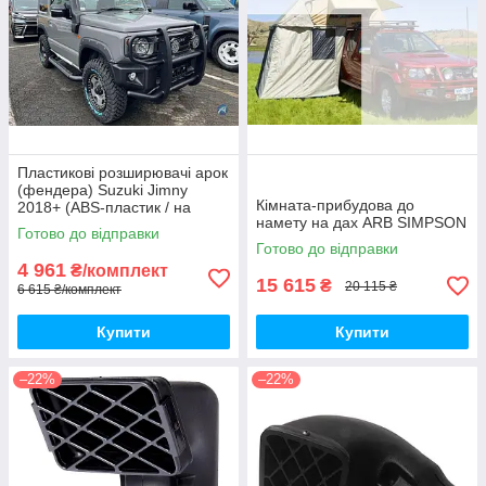
Пластикові розширювачі арок
(фендера) Suzuki Jimny
Кімната-прибудова до
2018+ (ABS-пластик / на
намету на дах ARB SIMPSON
скотчі 3М)
Готово до відправки
Готово до відправки
4 961
₴/комплект
15 615
₴
20 115 ₴
6 615 ₴/комплект
Купити
Купити
–22%
–22%