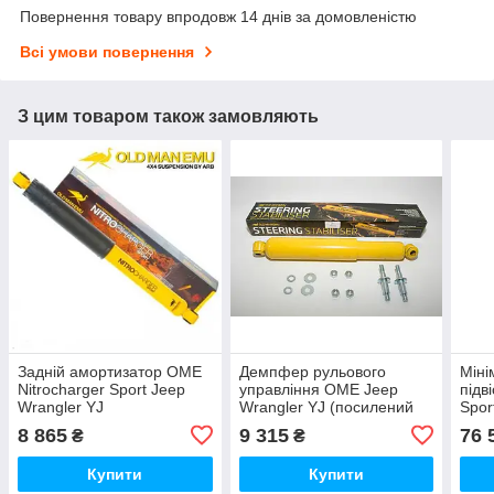
Повернення товару впродовж 14 днів за домовленістю
Всі умови повернення
З цим товаром також замовляють
Задній амортизатор OME
Демпфер рульового
Міні
Nitrocharger Sport Jeep
управління OME Jeep
підв
Wrangler YJ
Wrangler YJ (посилений
Spor
для бездоріжжя)
1986
8 865
9 315
76 
₴
₴
Купити
Купити