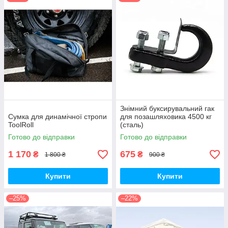
Знімний буксирувальний гак
Сумка для динамічної стропи
для позашляховика 4500 кг
ToolRoll
(сталь)
Готово до відправки
Готово до відправки
1 170
675
₴
₴
1 800 ₴
900 ₴
Купити
Купити
–25%
–22%