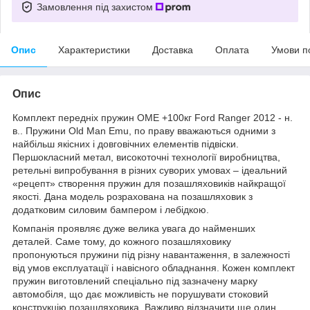
Замовлення під захистом
Опис
Характеристики
Доставка
Оплата
Умови п
Опис
Комплект передніх пружин OME +100кг Ford Ranger 2012 - н.
в.. Пружини Old Man Emu, по праву вважаються одними з
найбільш якісних і довговічних елементів підвіски.
Першокласний метал, високоточні технології виробництва,
ретельні випробування в різних суворих умовах – ідеальний
«рецепт» створення пружин для позашляховиків найкращої
якості. Дана модель розрахована на позашляховик з
додатковим силовим бампером і лебідкою.
Компанія проявляє дуже велика увага до найменших
деталей. Саме тому, до кожного позашляховику
пропонуються пружини під різну навантаження, в залежності
від умов експлуатації і навісного обладнання. Кожен комплект
пружин виготовлений спеціально під зазначену марку
автомобіля, що дає можливість не порушувати стоковий
конструкцію позашляховика. Важливо відзначити ще один