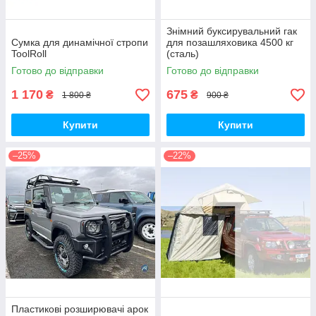
Знімний буксирувальний гак
Сумка для динамічної стропи
для позашляховика 4500 кг
ToolRoll
(сталь)
Готово до відправки
Готово до відправки
1 170
675
₴
₴
1 800 ₴
900 ₴
Купити
Купити
–25%
–22%
Пластикові розширювачі арок