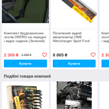
Комплект брудозахисних
Посилений задній
Комп
чохлів ORPRO на переднє
амортизатор OME
чохл
і заднє сидіння (Зелений)
Nitrocharger Sport Ford
і за
Ranger 2012-н. в.
2 300
8 865
2 3
₴
₴
2 335 ₴
Купити
Купити
Подібні товари компанії