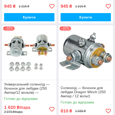
945
945
₴
₴
1 215 ₴
1 215 ₴
Купити
Купити
–22%
–22%
Універсальний соленоїд —
Соленоїд — бочонок для
бочонок для лебідки (250
лебідки Dragon Winch (250
Ампер/12 вольтів) —
Ампер / 12 вольт)
комплект 2 штуки
Готово до відправки
Готово до відправки
1 620
₴/пара
810
₴
1 035 ₴
2 070 ₴/пара