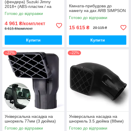
(фендера) Suzuki Jimny
Кімната-прибудова до
2018+ (ABS-пластик / на
намету на дах ARB SIMPSON
скотчі 3М)
Готово до відправки
Готово до відправки
4 961
₴/комплект
15 615
₴
20 115 ₴
6 615 ₴/комплект
Купити
Купити
–22%
–22%
Універсальна насадка на
Універсальна насадка на
шноркель 77мм (3 дюйма)
шноркель 3.5 дюйма (88мм)
Готово до відправки
Готово до відправки