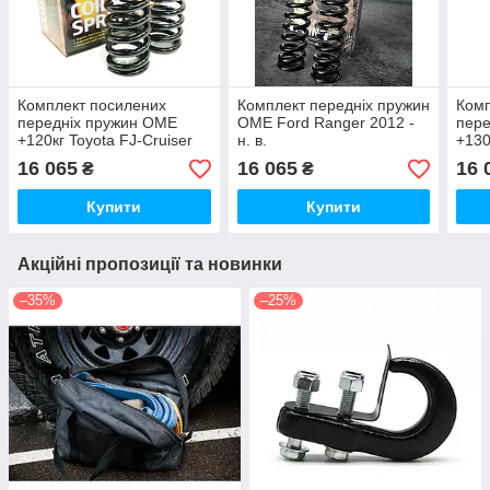
Комплект посилених
Комплект передніх пружин
Комп
передніх пружин OME
OME Ford Ranger 2012 -
пере
+120кг Toyota FJ-Cruiser
н. в.
+130
2011 - н. в. (OME2885)
2015 
16 065
16 065
16 
₴
₴
Купити
Купити
Акційні пропозиції та новинки
–35%
–25%