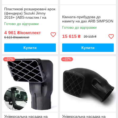
Пластикові розширювачі арок
(фендера) Suzuki Jimny
Кімната-прибудова до
2018+ (ABS-пластик / на
намету на дах ARB SIMPSON
скотчі 3М)
Готово до відправки
Готово до відправки
4 961
₴/комплект
15 615
₴
20 115 ₴
6 615 ₴/комплект
Купити
Купити
–22%
–22%
Універсальна насадка на
Універсальна насадка на