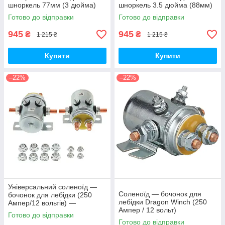
шноркель 77мм (3 дюйма)
шноркель 3.5 дюйма (88мм)
Готово до відправки
Готово до відправки
945
945
₴
₴
1 215 ₴
1 215 ₴
Купити
Купити
–22%
–22%
Універсальний соленоїд —
Соленоїд — бочонок для
бочонок для лебідки (250
лебідки Dragon Winch (250
Ампер/12 вольтів) —
Ампер / 12 вольт)
комплект 2 штуки
Готово до відправки
Готово до відправки