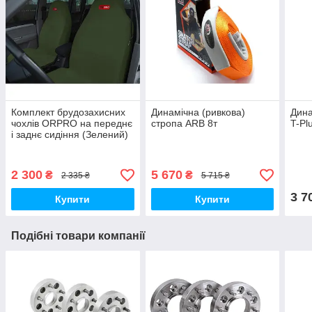
Комплект брудозахисних
Динамічна (ривкова)
Дина
чохлів ORPRO на переднє
стропа ARB 8т
T-Pl
і заднє сидіння (Зелений)
2 300
5 670
₴
₴
2 335 ₴
5 715 ₴
3 7
Купити
Купити
Подібні товари компанії