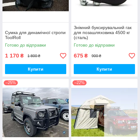
Знімний буксирувальний гак
Сумка для динамічної стропи
для позашляховика 4500 кг
ToolRoll
(сталь)
Готово до відправки
Готово до відправки
1 170
675
₴
₴
1 800 ₴
900 ₴
Купити
Купити
–25%
–22%