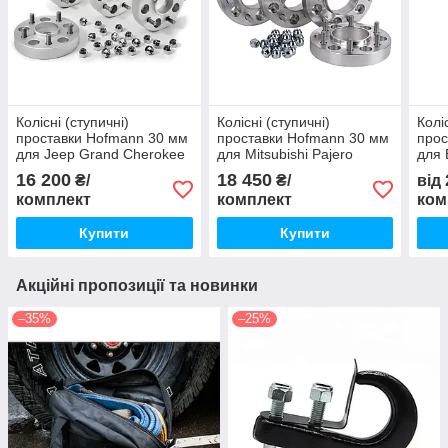
Колісні (ступичні)
Колісні (ступичні)
Колі
проставки Hofmann 30 мм
проставки Hofmann 30 мм
прос
для Jeep Grand Cherokee
для Mitsubishi Pajero
для 
WK 2010-н. в.
Wagon 2000 - н. в.
16 200
18 450
₴/
₴/
від
комплект
комплект
ком
Купити
Купити
Акційні пропозиції та новинки
–35%
–25%