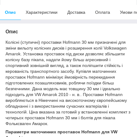
Опис
Характеристики
Доставка
Оплата
Умови п
Опис
Колісні (ступичні) проставки Hofmann 30 мм призначені для
зміни вильоту колісних дисків і розширення колії Volkswagen
Amarok. Установка проставок під диски дозволяє збільшити
колісну базу пікапа, надати йому більш агресивний і
спортивний зовнішній вигляд, а також поліпшити стійкість і
керованість транспортного засобу. Купівля маточинних
проставок Hofmann мінімізує ймовірність перекидання
підготовлених позашляховиків, роблячи поїздки більш
безпечними. Дана модель має товщину 30 мм і ідеально
підходить для VW Amarok 2010 - н. в.. Проставки Hofmann
виробляються в Німеччині на високоточному європейському
обладнанні і з використанням сучасних матеріалів і
технологій. Ціна вказана за готовий у встановленні комплект з
чотирьох проставок Hofmann 30 мм і болтів для пікапа
Фольксваген Амарок.
Параметри маточинних проставок Hofmann для VW