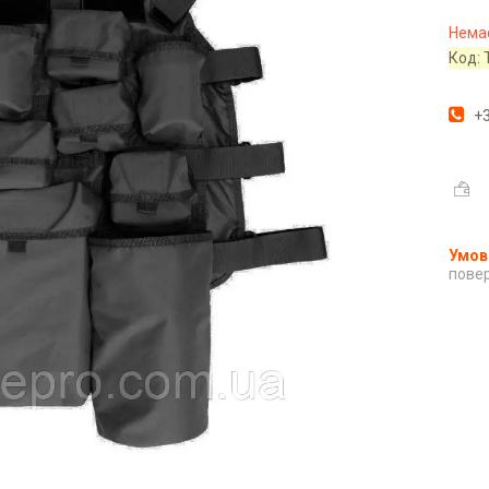
Немає
Код:
+3
повер