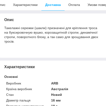
пис
Характеристики
Доставка
Оплата
Умови пове
Опис
Такелажні сережки (шакли) призначені для кріплення троса
на буксировочную вушко, корозащитной стропи, динамічної
стропи, поворотного блоку, а так само для зрощування двох
тросів.
Характеристики
Основні
Виробник
ARB
Країна виробник
Австралія
Стан
Новий
Діаметр пальця
16 мм
Розривне навантаження
18 т