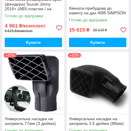
(фендера) Suzuki Jimny
Кімната-прибудова до
2018+ (ABS-пластик / на
намету на дах ARB SIMPSON
скотчі 3М)
Готово до відправки
Готово до відправки
4 961
₴/комплект
15 615
₴
20 115 ₴
6 615 ₴/комплект
Купити
Купити
–22%
–22%
Універсальна насадка на
Універсальна насадка на
шноркель 77мм (3 дюйма)
шноркель 3.5 дюйма (88мм)
Готово до відправки
Готово до відправки