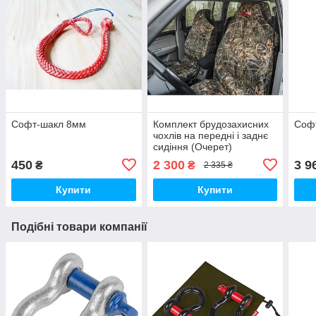
Софт-шакл 8мм
Комплект брудозахисних
Софт
чохлів на передні і заднє
сидіння (Очерет)
450
2 300
3 9
₴
₴
2 335 ₴
Купити
Купити
Подібні товари компанії