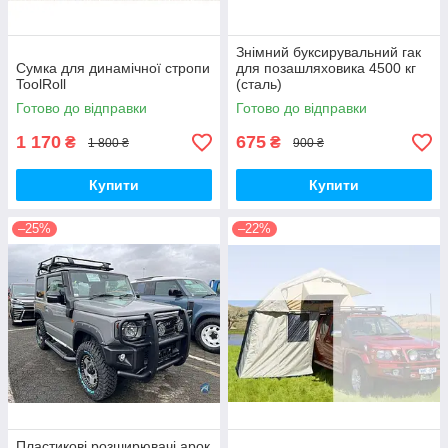
Знімний буксирувальний гак
Сумка для динамічної стропи
для позашляховика 4500 кг
ToolRoll
(сталь)
Готово до відправки
Готово до відправки
1 170
675
₴
₴
1 800 ₴
900 ₴
Купити
Купити
–25%
–22%
Пластикові розширювачі арок