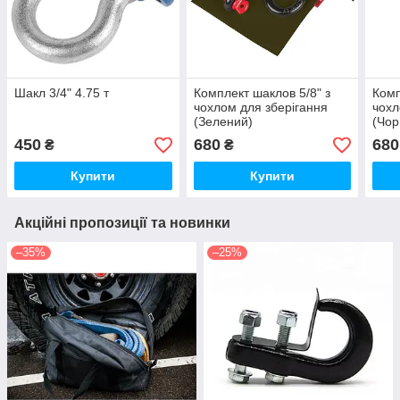
Шакл 3/4" 4.75 т
Комплект шаклов 5/8" з
Комп
чохлом для зберігання
чохл
(Зелений)
(Чор
450
680
680
₴
₴
Купити
Купити
Акційні пропозиції та новинки
–35%
–25%