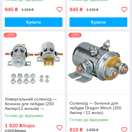
945
945
₴
₴
1 215 ₴
1 215 ₴
Купити
Купити
–22%
–22%
Універсальний соленоїд —
Соленоїд — бочонок для
бочонок для лебідки (250
лебідки Dragon Winch (250
Ампер/12 вольтів) —
Ампер / 12 вольт)
комплект 2 штуки
Готово до відправки
Готово до відправки
1 620
₴/пара
810
₴
1 035 ₴
2 070 ₴/пара