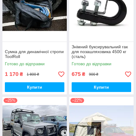
Знімний буксирувальний гак
Сумка для динамічної стропи
для позашляховика 4500 кг
ToolRoll
(сталь)
Готово до відправки
Готово до відправки
1 170
675
₴
₴
1 800 ₴
900 ₴
Купити
Купити
–25%
–22%