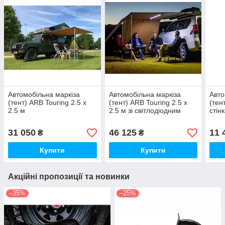
Автомобільна маркіза
Автомобільна маркіза
Авто
(тент) ARB Touring 2.5 х
(тент) ARB Touring 2.5 х
(тен
2.5 м
2.5 м зі світлодіодним
стін
підсвічуванням в
алюмінієвому корпусі
31 050
46 125
11 
₴
₴
Купити
Купити
Акційні пропозиції та новинки
–35%
–25%