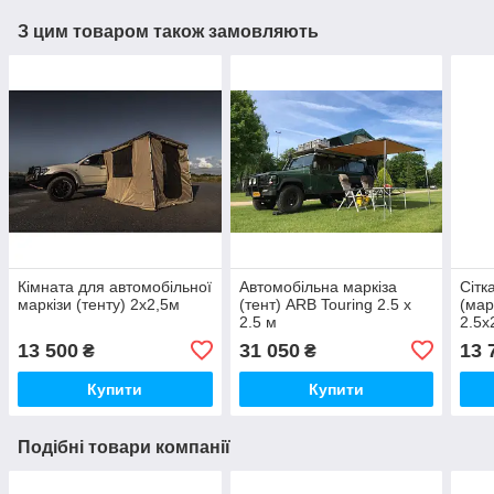
З цим товаром також замовляють
Кімната для автомобільної
Автомобільна маркіза
Сітк
маркізи (тенту) 2х2,5м
(тент) ARB Touring 2.5 х
(мар
2.5 м
2.5x
13 500
31 050
13 
₴
₴
Купити
Купити
Подібні товари компанії