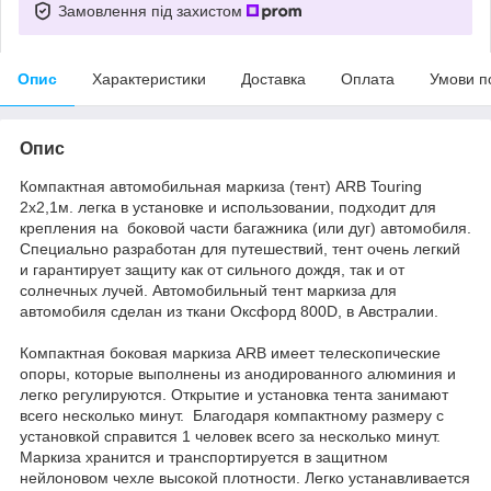
Замовлення під захистом
Опис
Характеристики
Доставка
Оплата
Умови п
Опис
Компактная автомобильная маркиза (тент) ARB Touring
2x2,1м. легка в установке и использовании, подходит для
крепления на боковой части багажника (или дуг) автомобиля.
Специально разработан для путешествий, тент очень легкий
и гарантирует защиту как от сильного дождя, так и от
солнечных лучей. Автомобильный тент маркиза для
автомобиля сделан из ткани Оксфорд 800D, в Австралии.
Компактная боковая маркиза ARB имеет телескопические
опоры, которые выполнены из анодированного алюминия и
легко регулируются. Открытие и установка тента занимают
всего несколько минут. Благодаря компактному размеру с
установкой справится 1 человек всего за несколько минут.
Маркиза хранится и транспортируется в защитном
нейлоновом чехле высокой плотности. Легко устанавливается