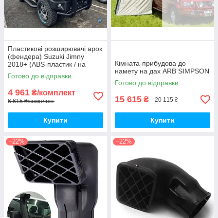
Пластикові розширювачі арок
(фендера) Suzuki Jimny
Кімната-прибудова до
2018+ (ABS-пластик / на
намету на дах ARB SIMPSON
скотчі 3М)
Готово до відправки
Готово до відправки
4 961
₴/комплект
15 615
₴
20 115 ₴
6 615 ₴/комплект
Купити
Купити
–22%
–22%